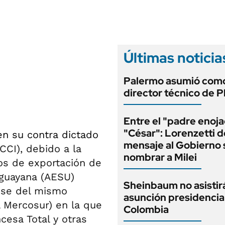
ANUARIO 2025
LIFESTYLE
EDICIÓN IMPRESA
AUTOS
Últimas noticia
Palermo asumió com
director técnico de P
Entre el "padre enoja
"César": Lorenzetti d
en su contra dictado
mensaje al Gobierno 
CCI), debido a la
nombrar a Milei
os de exportación de
uguayana (AESU)
Sheinbaum no asistirá
nse del mismo
asunción presidencia
 Mercosur) en la que
Colombia
ncesa Total y otras