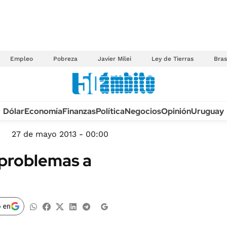
Empleo
Pobreza
Javier Milei
Ley de Tierras
Bras
Anuario autos 2026
Dólar
Economía
Finanzas
Política
Negocios
Opinión
Uruguay
TECNOLOGÍA
NOVEDADES FISCA
MÉXICO
27 de mayo 2013 - 00:00
EDICTOS JUDICIAL
OPINIÓN
 problemas a
MULTAS
MUNDO
LICITACIONES
INFORMACIÓN GENERAL
CUADROS TARIFAR
ESPECTÁCULOS
 en
RECALL
DEPORTES