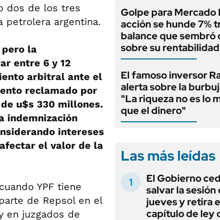
o dos de los tres
Golpe para Mercado L
 petrolera argentina.
acción se hunde 7% t
balance que sembró
sobre su rentabilidad
 pero la
r entre 6 y 12
El famoso inversor Ra
ento arbitral ante el
alerta sobre la burbuj
miento reclamado por
"La riqueza no es lo 
 de u$s 330 millones.
que el dinero"
la indemnización
onsiderando intereses
fectar el valor de la
Las más leídas
El Gobierno ce
cuando YPF tiene
salvar la sesión
arte de Repsol en el
jueves y retira e
capítulo de ley 
 y en juzgados de