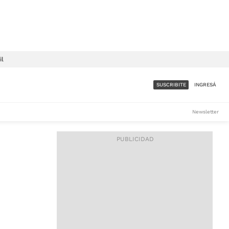
il
SUSCRIBITE
INGRESÁ
SUMATE A LA COMUNIDAD
Newsletter
DE ÁMBITO
LES
ACCESO FULL - $1.800/MES
ES
CORPORATIVO - CONSULTAR
Si tenés dudas comunicate
con nosotros a
IOS
suscripciones@ambito.com.ar
Llamanos al (54) 11 4556-
9147/48 o
al (54) 11 4449-3256 de lunes a