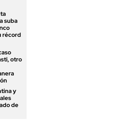
sta
a suba
anco
u récord
 caso
ti, otro
anera
ión
tina y
ñales
gado de