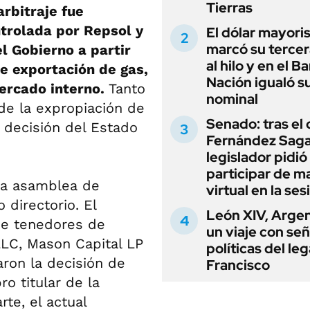
Tierras
arbitraje fue
trolada por Repsol y
El dólar mayori
marcó su tercer
el Gobierno a partir
al hilo y en el B
e exportación de gas,
Nación igualó s
mercado interno.
Tanto
nominal
de la expropiación de
Senado: tras el
 decisión del Estado
Fernández Sagas
legislador pidió
participar de m
 la asamblea de
virtual en la ses
directorio. El
León XIV, Argen
ue tenedores de
un viaje con se
LC, Mason Capital LP
políticas del le
aron la decisión de
Francisco
o titular de la
te, el actual