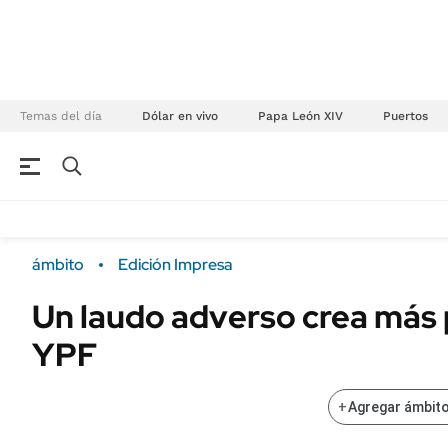
Temas del día
Dólar en vivo
Papa León XIV
Puertos
NEGOCIOS
ÚLTIMAS NOTICIAS
Especiales Ámbito
ECONOMÍA
ámbito
Edición Impresa
Real Estate
Banco de Datos
Un laudo adverso crea más
Sustentabilidad
Campo
YPF
Seguros
FINANZAS
ENERGY REPORT
Dólar
+
Agregar ámbito
POLÍTICA
Mercados
Nacional