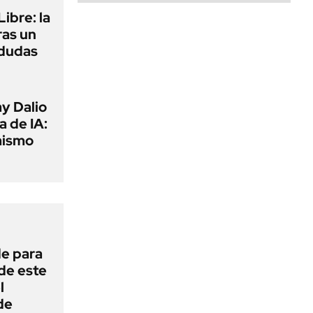
ibre: la
ras un
 dudas
y Dalio
a de IA:
mismo
de para
 de este
l
de