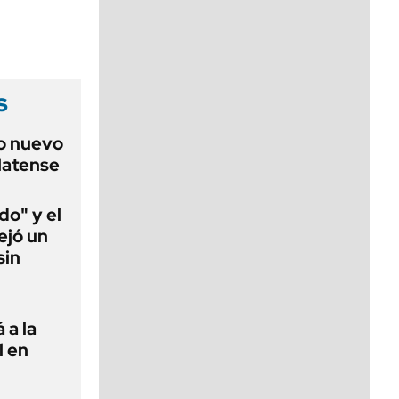
viernes de 10 a 18
s
o nuevo
latense
do" y el
ejó un
sin
 a la
l en