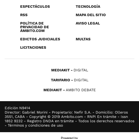
ESPECTÁCULOS
TECNOLOGÍA
RSS
MAPA DEL SITIO
POLÍTICA DE
AVISO LEGAL
PRIVACIDAD DE
ÁMBITO.COM
EDICTOS JUDICIALES
MULTAS
LICITACIONES
MEDIAKIT
DIGITAL
TARIFARIO
DIGITAL
MEDIAKIT
AMBITO DEBATE
Edición N9414
Director: Gabriel Morini - Propietario: Nefir S.A. - Domicilio: Olleros
3551, CABA - Copyright © 2019 Ambito.com - RNPI En trámite - Issn
1852 9232 - Registro DNDA en trámite - Todos los derechos reservados
- Términos y condiciones de uso