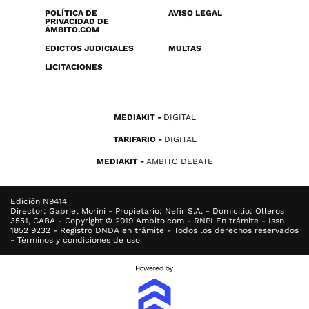
POLÍTICA DE
AVISO LEGAL
PRIVACIDAD DE
ÁMBITO.COM
EDICTOS JUDICIALES
MULTAS
LICITACIONES
MEDIAKIT
DIGITAL
TARIFARIO
DIGITAL
MEDIAKIT
AMBITO DEBATE
Edición N9414
Director: Gabriel Morini - Propietario: Nefir S.A. - Domicilio: Olleros
3551, CABA - Copyright © 2019 Ambito.com - RNPI En trámite - Issn
1852 9232 - Registro DNDA en trámite - Todos los derechos reservados
- Términos y condiciones de uso