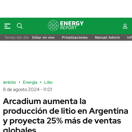
Temas del día
Dólar en vivo
Privatizaciones
Manuel Adorni
Inf
ámbito
Energía
Litio
8 de agosto 2024 - 11:01
Arcadium aumenta la
producción de litio en Argentina
y proyecta 25% más de ventas
globales