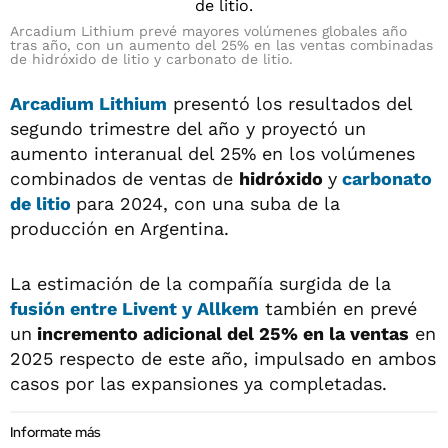
Arcadium Lithium prevé mayores volúmenes globales año
tras año, con un aumento del 25% en las ventas combinadas
de hidróxido de litio y carbonato de litio.
Arcadium Lithium
presentó los resultados del
segundo trimestre del año y proyectó un
aumento interanual del 25% en los volúmenes
combinados de ventas de
hidróxido
y
carbonato
de litio
para 2024, con una suba de la
producción en Argentina.
La estimación de la compañía surgida de la
fusión entre
Livent y Allkem
también en prevé
un
incremento adicional del 25% en la ventas
en
2025 respecto de este año, impulsado en ambos
casos por las expansiones ya completadas.
Informate más