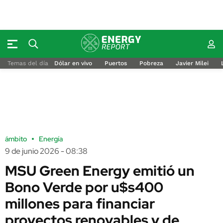
Temas del día
Dólar en vivo
Puertos
Pobreza
Javier Milei
ámbito
Energía
9 de junio 2026 - 08:38
MSU Green Energy emitió un
Bono Verde por u$s400
millones para financiar
proyectos renovables y de