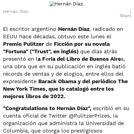
Hernán Díaz.
Télam
El escritor argentino
Hernán Díaz
, radicado en
EEUU hace décadas, obtuvo este lunes el
Premio Pulitzer
de
Ficción por su novela
"Fortuna" ("Trust", en inglés)
que días atrás
presentó en l
a F
e
ria del Libro de Buenos Aire
s,
una obra que en su publicación en inglés batió
récords de ventas y de elogios, entre ellos del
expresidente
Barack Obama y del periódico The
New York Times, que lo catalogó entre los
mejores libros de 2022.
"Congratulations to Hernán Díaz",
escribió en su
cuenta oficial de Twitter @PulitzerPrizes, la
organización que administra la Universidad de
Columbia, que otorga los prestigiosos