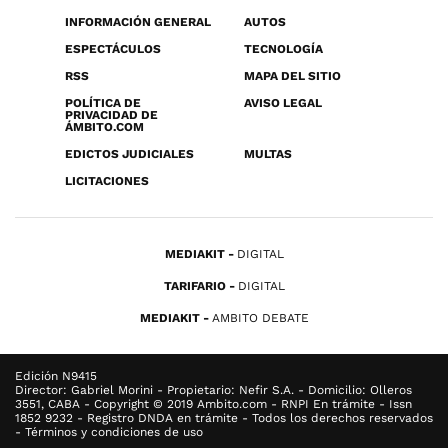
INFORMACIÓN GENERAL
AUTOS
ESPECTÁCULOS
TECNOLOGÍA
RSS
MAPA DEL SITIO
POLÍTICA DE
AVISO LEGAL
PRIVACIDAD DE
ÁMBITO.COM
EDICTOS JUDICIALES
MULTAS
LICITACIONES
MEDIAKIT
DIGITAL
TARIFARIO
DIGITAL
MEDIAKIT
AMBITO DEBATE
Edición N9415
Director: Gabriel Morini - Propietario: Nefir S.A. - Domicilio: Olleros
3551, CABA - Copyright © 2019 Ambito.com - RNPI En trámite - Issn
1852 9232 - Registro DNDA en trámite - Todos los derechos reservados
- Términos y condiciones de uso