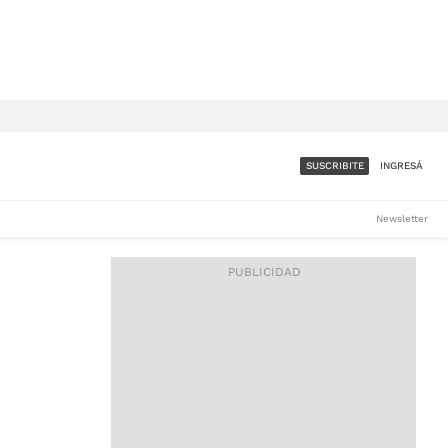
SUSCRIBITE
INGRESÁ
SUMATE A LA COMUNIDAD
Newsletter
DE ÁMBITO
LES
ACCESO FULL - $1.800/MES
ES
CORPORATIVO - CONSULTAR
Si tenés dudas comunicate
con nosotros a
IOS
suscripciones@ambito.com.ar
Llamanos al (54) 11 4556-
9147/48 o
al (54) 11 4449-3256 de lunes a