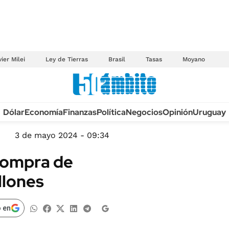
ier Milei
Ley de Tierras
Brasil
Tasas
Moyano
Anuario autos 2026
Dólar
Economía
Finanzas
Política
Negocios
Opinión
Uruguay
TECNOLOGÍA
NOVEDADES FISCA
MÉXICO
3 de mayo 2024 - 09:34
EDICTOS JUDICIAL
OPINIÓN
ecompra de
MULTAS
MUNDO
llones
LICITACIONES
INFORMACIÓN GENERAL
CUADROS TARIFAR
ESPECTÁCULOS
 en
RECALL
DEPORTES