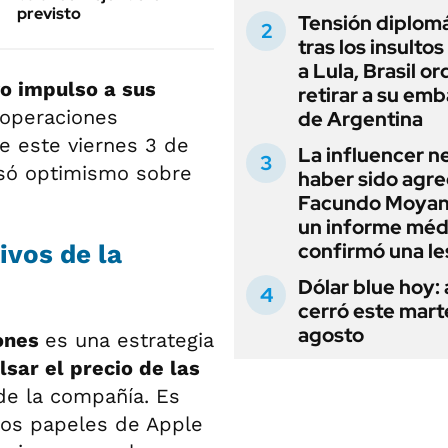
previsto
Tensión diplomá
tras los insultos
a Lula, Brasil o
o impulso a sus
retirar a su em
 operaciones
de Argentina
e este viernes 3 de
La influencer n
esó optimismo sobre
haber sido agre
Facundo Moyan
un informe méd
confirmó una le
ivos de la
Dólar blue hoy:
cerró este mart
agosto
ones
es una estrategia
sar el precio de las
 de la compañía. Es
los papeles de Apple