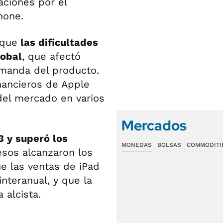
aciones por el
hone.
 que
las dificultades
lobal
, que afectó
emanda del producto.
inancieros de Apple
del mercado en varios
Mercados
3 y superó los
MONEDAS
BOLSAS
COMMODITI
esos alcanzaron los
e las ventas de iPad
nteranual, y que la
 alcista.