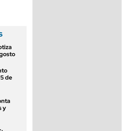
viernes de 10 a 18
s
otiza
agosto
nto
 5 de
onta
s y