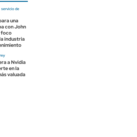
 servicio de
para una
pa con John
l foco
la industria
enimiento
 rey
ra a Nvidia
rte en la
ás valuada