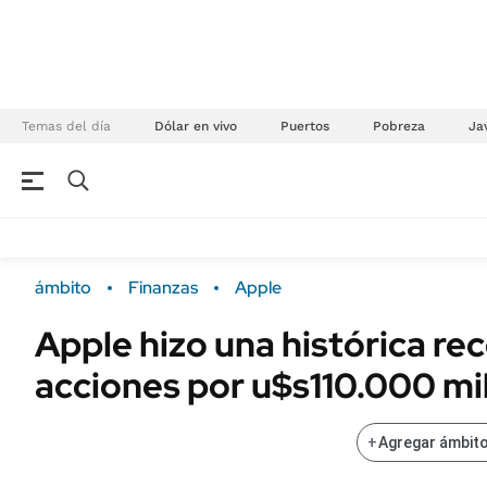
Temas del día
Dólar en vivo
Puertos
Pobreza
Jav
NEGOCIOS
ÚLTIMAS NOTICIAS
Especiales Ámbito
ECONOMÍA
ámbito
Finanzas
Apple
Real Estate
Banco de Datos
Apple hizo una histórica r
Sustentabilidad
Campo
acciones por u$s110.000 mi
Seguros
FINANZAS
ENERGY REPORT
Dólar
+
Agregar ámbito
POLÍTICA
Mercados
Nacional