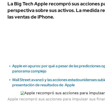
ÁMBITO DEBATE
La Big Tech Apple recompró sus acciones pa
Municipios
perspectiva sobre sus activos. La medida r
MEDIAKIT AMBITO DEBATE
URUGUAY
las ventas de iPhone.
Apple en apuros: por qué a pesar de las predicciones o
panorama complejo
Wall Street avanzó y las acciones estadounidenses subie
presentación de resultados de Apple
Apple recompró sus acciones para impulsar sus fina