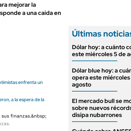
ANUARIO 2025
ra mejorar la
LIFESTYLE
EDICIÓN IMPRESA
esponde a una caída en
AUTOS
Últimas noticia
Dólar hoy: a cuánto c
este miércoles 5 de 
Dólar blue hoy: a cuá
opera este miércoles
ptimistas enfrenta un
agosto
ron, a la espera de la
El mercado bull se m
sobre nuevos récord
disipa nubarrones
nzas.