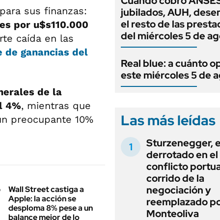
Cuándo cobro ANSES
para sus finanzas:
jubilados, AUH, dese
el resto de las prest
es por u$s110.000
del miércoles 5 de a
te caída en las
 de ganancias del
Real blue: a cuánto o
este miércoles 5 de 
nerales de la
el 4%
, mientras que
Las más leídas
un preocupante 10%
Sturzenegger, e
derrotado en el
conflicto portua
corrido de la
negociación y
Wall Street castiga a
Apple: la acción se
reemplazado p
desploma 8% pese a un
Monteoliva
balance mejor de lo