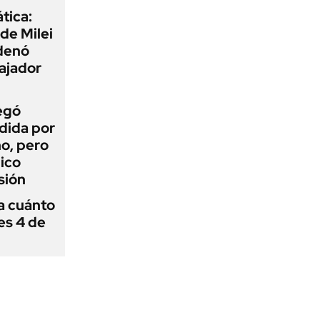
tica:
 de Milei
rdenó
bajador
egó
dida por
o, pero
ico
sión
 a cuánto
es 4 de