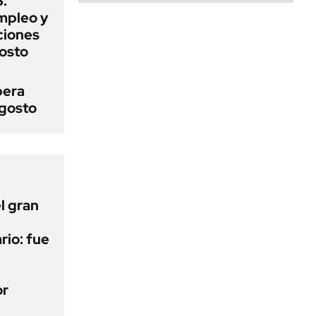
:
mpleo y
aciones
gosto
pera
agosto
l gran
rio: fue
or