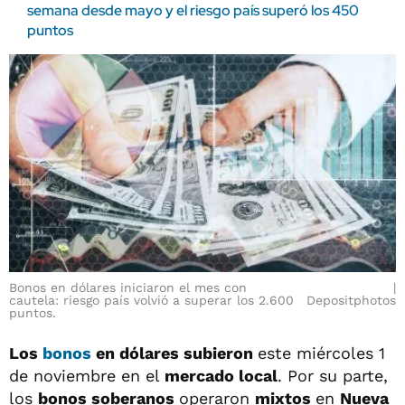
semana desde mayo y el riesgo país superó los 450
puntos
Bonos en dólares iniciaron el mes con
cautela: riesgo país volvió a superar los 2.600
Depositphotos
puntos.
Los
bonos
en dólares subieron
este miércoles 1
de noviembre en el
mercado local
. Por su parte,
los
bonos soberanos
operaron
mixtos
en
Nueva