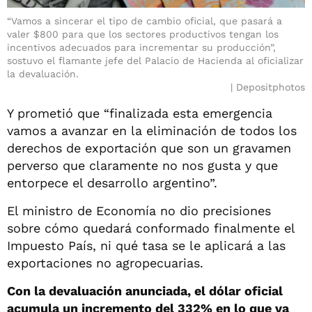
“Vamos a sincerar el tipo de cambio oficial, que pasará a
valer $800 para que los sectores productivos tengan los
incentivos adecuados para incrementar su producción”,
sostuvo el flamante jefe del Palacio de Hacienda al oficializar
la devaluación.
Depositphotos
Y prometió que “finalizada esta emergencia
vamos a avanzar en la eliminación de todos los
derechos de exportación que son un gravamen
perverso que claramente no nos gusta y que
entorpece el desarrollo argentino”.
El ministro de Economía no dio precisiones
sobre cómo quedará conformado finalmente el
Impuesto País, ni qué tasa se le aplicará a las
exportaciones no agropecuarias.
Con la devaluación anunciada, el dólar oficial
acumula un incremento del 332% en lo que va