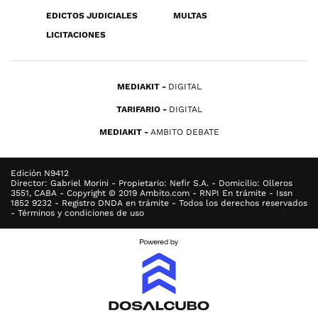
EDICTOS JUDICIALES
MULTAS
LICITACIONES
MEDIAKIT
DIGITAL
TARIFARIO
DIGITAL
MEDIAKIT
AMBITO DEBATE
Edición N9412
Director: Gabriel Morini - Propietario: Nefir S.A. - Domicilio: Olleros
3551, CABA - Copyright © 2019 Ambito.com - RNPI En trámite - Issn
1852 9232 - Registro DNDA en trámite - Todos los derechos reservados
- Términos y condiciones de uso