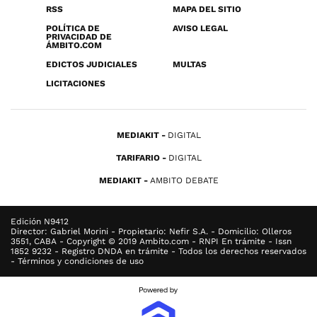
RSS
MAPA DEL SITIO
POLÍTICA DE
AVISO LEGAL
PRIVACIDAD DE
ÁMBITO.COM
EDICTOS JUDICIALES
MULTAS
LICITACIONES
MEDIAKIT
DIGITAL
TARIFARIO
DIGITAL
MEDIAKIT
AMBITO DEBATE
Edición N9412
Director: Gabriel Morini - Propietario: Nefir S.A. - Domicilio: Olleros
3551, CABA - Copyright © 2019 Ambito.com - RNPI En trámite - Issn
1852 9232 - Registro DNDA en trámite - Todos los derechos reservados
- Términos y condiciones de uso