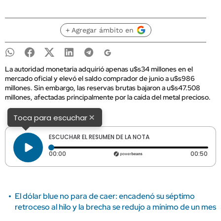
+ Agregar ámbito en
La autoridad monetaria adquirió apenas u$s34 millones en el
mercado oficial y elevó el saldo comprador de junio a u$s986
millones. Sin embargo, las reservas brutas bajaron a u$s47.508
millones, afectadas principalmente por la caída del metal precioso.
×
Toca para escuchar
ESCUCHAR EL RESUMEN DE LA NOTA
Tiempo transcurrido: 0 segundos
Dura
00:00
00:50
El dólar blue no para de caer: encadenó su séptimo
retroceso al hilo y la brecha se redujo a mínimo de un mes