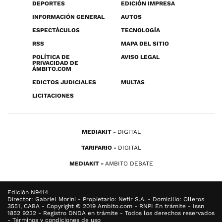
DEPORTES
EDICIÓN IMPRESA
INFORMACIÓN GENERAL
AUTOS
ESPECTÁCULOS
TECNOLOGÍA
RSS
MAPA DEL SITIO
POLÍTICA DE
AVISO LEGAL
PRIVACIDAD DE
ÁMBITO.COM
EDICTOS JUDICIALES
MULTAS
LICITACIONES
MEDIAKIT
DIGITAL
TARIFARIO
DIGITAL
MEDIAKIT
AMBITO DEBATE
Edición N9414
Director: Gabriel Morini - Propietario: Nefir S.A. - Domicilio: Olleros
3551, CABA - Copyright © 2019 Ambito.com - RNPI En trámite - Issn
1852 9232 - Registro DNDA en trámite - Todos los derechos reservados
- Términos y condiciones de uso