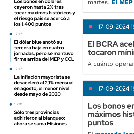
Los bonos en dólares
martes.
El MEP 
cayeron hasta 2% tras
tocar máximos históricos y
el riesgo país se acercó a
los 1.400 puntos
17-09-2024 1
17:16
El dólar blue anotó su
El BCRA acel
tercera baja en cuatro
tocaron mín
jornadas, pero se mantuvo
firme arriba del MEP y CCL
A cuánto opera
17:15
La inflación mayorista se
desaceleró al 2,1% mensual
17-09-2024 1
en agosto, el menor nivel
desde mayo de 2020
Los bonos en
16:01
máximos histó
Sólo tres provincias
adhirieron al blanqueo:
puntos
ahora se suma Misiones
El
mercado loc