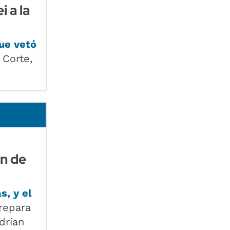
 a la
que vetó
 Corte,
ón de
s, y el
prepara
drían