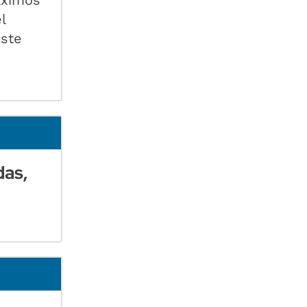
l
este
das,