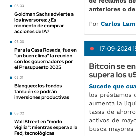
de reclamos de
08:03
anteriores o de
Goldman Sachs advierte a
los inversores: ¿Es
Por
Carlos Lam
momento de comprar
acciones de IA?
08:00
17-09-2024 1
Para la Casa Rosada, fue en
"un buen clima" la reunión
con los gobernadores por
Bitcoin se en
el Presupuesto 2025
supera los 
08:01
Blanqueo: los fondos
Sucede que cua
también se podrán
los préstamos di
inversiones productivas
aumenta la liqu
tasas de ahorro
08:02
activos de mayo
Wall Street en "modo
vigilia": mientras espera a la
busca mayores 
Fed, tecnológicas