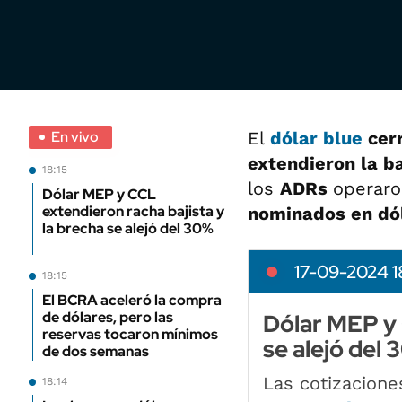
En vivo
El
dólar blue
cer
extendieron la b
18:15
los
ADRs
operaro
Dólar MEP y CCL
extendieron racha bajista y
nominados en dó
la brecha se alejó del 30%
17-09-2024 1
18:15
El BCRA aceleró la compra
de dólares, pero las
Dólar MEP y 
reservas tocaron mínimos
se alejó del
de dos semanas
Las cotizacione
18:14