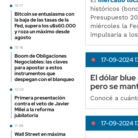
15:17
históricos (bon
Bitcoin se entusiasma con
Presupuesto 202
la baja de las tasas de la
miércoles la Fed
Fed, supera los u$s60.000
y roza un máximo desde
impulsaría a lo
agosto
15:16
Boom de Obligaciones
17-09-2024 1
Negociables: las claves
para apostar a estos
instrumentos que
El dólar blue
despegan con el blanqueo
pero se mant
12:03
Conocé a cuánt
Primera presentación
contra el veto de Javier
Milei a la reforma
jubilatoria
17-09-2024 1
11:39
Wall Street en máxima