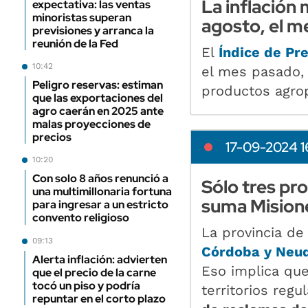
La inflación
expectativa: las ventas
minoristas superan
agosto, el m
previsiones y arranca la
reunión de la Fed
El
Índice de Pre
10:42
el mes pasado,
Peligro reservas: estiman
productos agro
que las exportaciones del
agro caerán en 2025 ante
malas proyecciones de
precios
17-09-2024 1
10:20
Con solo 8 años renunció a
Sólo tres pro
una multimillonaria fortuna
suma Mision
para ingresar a un estricto
convento religioso
La provincia de
09:13
Córdoba y Neu
Alerta inflación: advierten
Eso implica que
que el precio de la carne
tocó un piso y podría
territorios regu
repuntar en el corto plazo