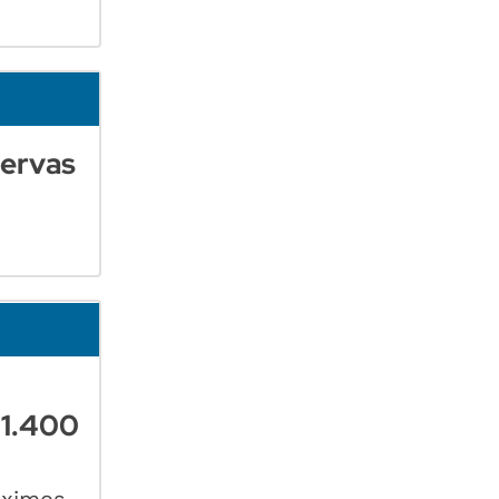
servas
 1.400
áximos