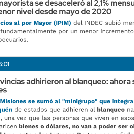
 mayorista se desaceleró al 2,1% mensu
enor nivel desde mayo de 2020
cios al por Mayor (IPIM)
del INDEC subió me
 fundamentalmente por un menor incremento
pecuarios.
6:01
vincias adhirieron al blanqueo: ahora 
es
Misiones se sumó al "minigrupo" que integra
quén
de estados que adhieren al
blanqueo
nac
, una vez que las personas que viven en eso
laricen
bienes o dólares, no van a poder ser o