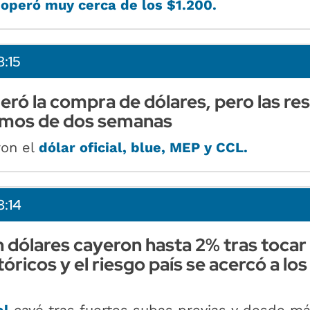
operó muy cerca de los $1.200.
8:15
eró la compra de dólares, pero las re
imos de dos semanas
ron el
dólar oficial, blue, MEP y CCL.
8:14
 dólares cayeron hasta 2% tras tocar
ricos y el riesgo país se acercó a los
al
cayó tras fuertes subas previas y desde m