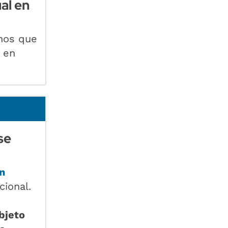
al en
nos que
 en
se
n
ional.
s
bjeto