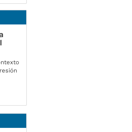
a
l
ontexto
resión