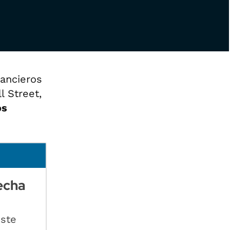
nancieros
l Street,
os
echa
este