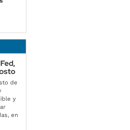
s
 Fed,
gosto
osto de
y
ible y
ar
das, en