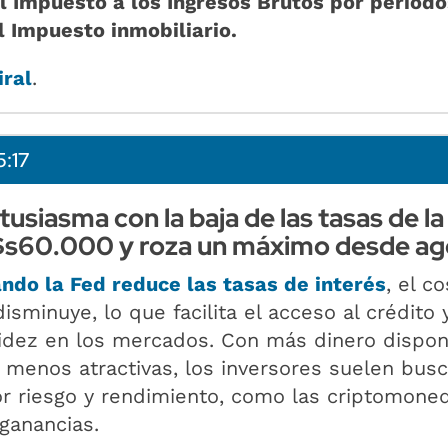
l Impuesto a los Ingresos Brutos por período
l Impuesto inmobiliario.
iral
.
5:17
tusiasma con la baja de las tasas de la
u$s60.000 y roza un máximo desde a
ndo la Fed reduce las tasas de interés
, el c
sminuye, lo que facilita el acceso al crédito 
idez en los mercados. Con más dinero dispon
 menos atractivas, los inversores suelen busc
r riesgo y rendimiento, como las criptomone
ganancias.