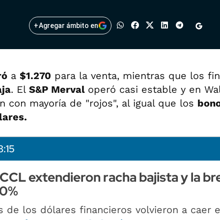
+
Agregar ámbito en
ró
a
$1.270
para la venta, mientras que los fi
aja
. El
S&P Merval
operó casi estable y en Wal
n con mayoría de "rojos", al igual que los
bon
lares.
8:15
CCL extendieron racha bajista y la br
 30%
s de los dólares financieros volvieron a caer 