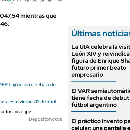
ANUARIO 2025
LIFESTYLE
EDICIÓN IMPRESA
AUTOS
1.047,54 mientras que
,46.
Últimas noticia
La UIA celebra la visi
León XIV y reivindica
figura de Enrique Sha
futuro primer beato
empresario
MEP bajó y cerró debajo de
El VAR semiautomáti
tiene fecha de debut 
era este viernes 12 de abril
fútbol argentino
Depositphotos
El práctico invento pa
celular: una pantalla 