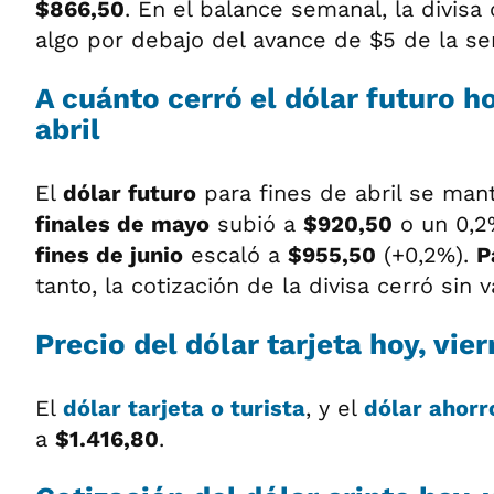
$866,50
. En el balance semanal, la divisa
algo por debajo del avance de $5 de la s
A cuánto cerró el dólar futuro ho
abril
El
dólar futuro
para fines de abril se ma
finales de mayo
subió a
$920,50
o un 0,2
fines de junio
escaló a
$955,50
(+0,2%).
P
tanto, la cotización de la divisa cerró sin 
Precio del dólar tarjeta hoy, vier
El
dólar tarjeta o turista
, y el
dólar ahorr
a
$1.416,80
.