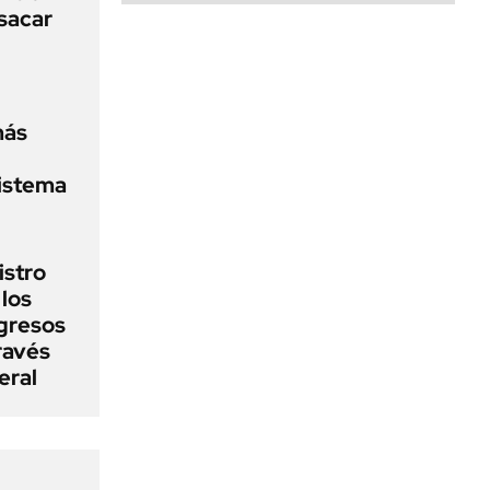
sacar
más
sistema
istro
 los
gresos
ravés
eral