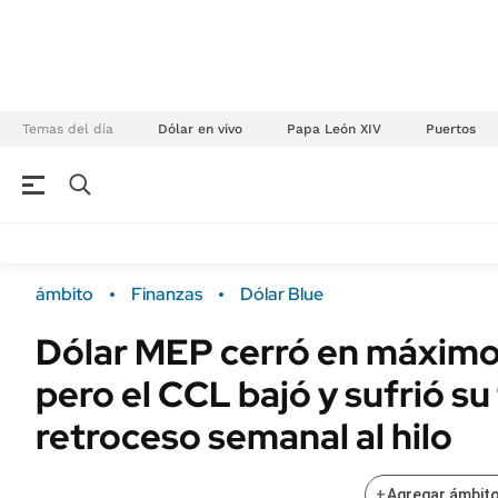
Temas del día
Dólar en vivo
Papa León XIV
Puertos
NEGOCIOS
ÚLTIMAS NOTICIAS
Especiales Ámbito
ECONOMÍA
ámbito
Finanzas
Dólar Blue
Real Estate
Banco de Datos
Dólar MEP cerró en máximos
Sustentabilidad
Campo
pero el CCL bajó y sufrió su
Seguros
FINANZAS
ENERGY REPORT
retroceso semanal al hilo
Dólar
POLÍTICA
Mercados
+
Agregar ámbito
Nacional