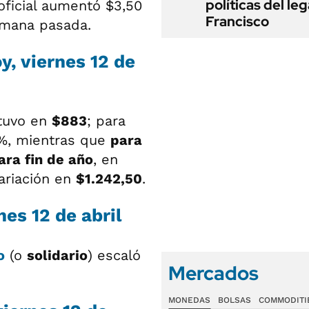
políticas del le
 oficial aumentó $3,50
Francisco
emana pasada.
y, viernes 12 de
ntuvo en
$883
; para
%, mientras que
para
ara fin de año
, en
variación en
$1.242,50
.
nes 12 de abril
o
(o
solidario
) escaló
Mercados
MONEDAS
BOLSAS
COMMODITI