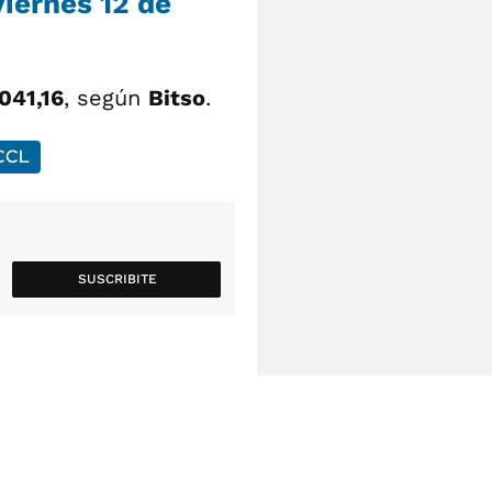
viernes 12 de
041,16
, según
Bitso
.
 CCL
SUSCRIBITE