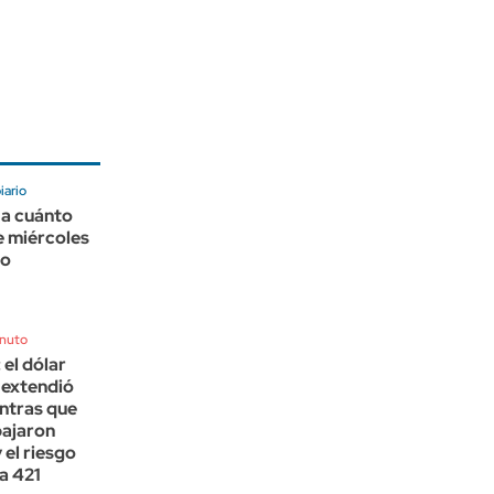
ario
 a cuánto
e miércoles
to
inuto
el dólar
 extendió
ntras que
bajaron
 el riesgo
 a 421