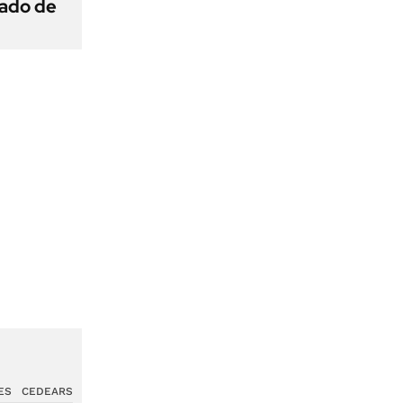
gado de
ES
CEDEARS