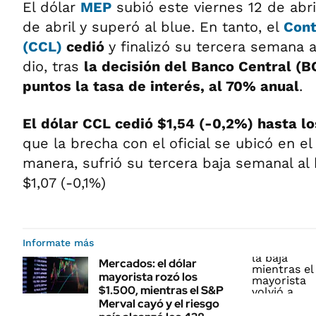
El dólar
MEP
subió este viernes 12 de abr
de abril y superó al blue. En tanto, el
Cont
(CCL)
cedió
y finalizó su tercera semana a
dio, tras
la decisión del Banco Central (B
puntos la tasa de interés, al 70% anual
.
El dólar CCL cedió $1,54 (-0,2%) hasta lo
que la brecha con el oficial se ubicó en el
manera, sufrió su tercera baja semanal al 
$1,07 (-0,1%)
Informate más
Mercados: el dólar
mayorista rozó los
$1.500, mientras el S&P
Merval cayó y el riesgo