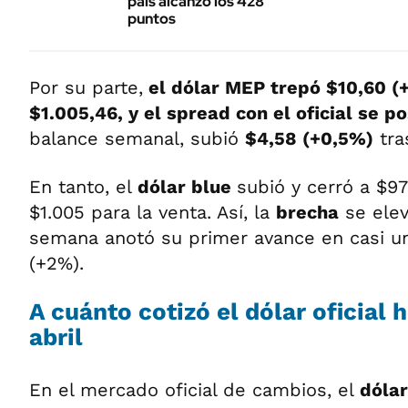
país alcanzó los 428
puntos
Por su parte,
el dólar MEP trepó $10,60 (+
$1.005,46
, y el spread con el oficial se p
balance semanal, subió
$4,58 (+0,5%)
tra
En tanto, el
dólar blue
subió y cerró a $9
$1.005 para la venta. Así, la
brecha
se elev
semana anotó su primer avance en casi un
(+2%).
A cuánto cotizó el dólar oficial h
abril
En el mercado oficial de cambios, el
dóla