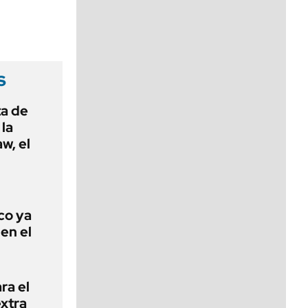
viernes de 10 a 18
s
ta de
 la
w, el
co ya
en el
ra el
extra