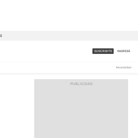
il
SUSCRIBITE
INGRESÁ
SUMATE A LA COMUNIDAD
Newsletter
DE ÁMBITO
LES
ACCESO FULL - $1.800/MES
ES
CORPORATIVO - CONSULTAR
Si tenés dudas comunicate
con nosotros a
IOS
suscripciones@ambito.com.ar
Llamanos al (54) 11 4556-
9147/48 o
al (54) 11 4449-3256 de lunes a