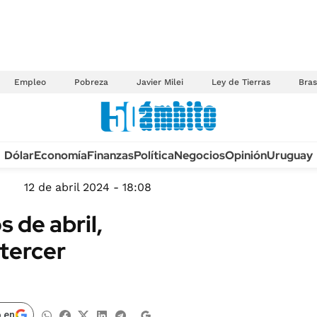
Empleo
Pobreza
Javier Milei
Ley de Tierras
Bras
Anuario autos 2026
Dólar
Economía
Finanzas
Política
Negocios
Opinión
Uruguay
TECNOLOGÍA
NOVEDADES FISCA
MÉXICO
12 de abril 2024 - 18:08
EDICTOS JUDICIAL
OPINIÓN
 de abril,
MULTAS
MUNDO
 tercer
LICITACIONES
INFORMACIÓN GENERAL
CUADROS TARIFAR
ESPECTÁCULOS
RECALL
DEPORTES
 en