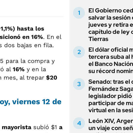
El Gobierno ce
salvar la sesión
jueves y retira e
1,1%) hasta los
capítulo de ley 
osicionó en 16%
. En el
Tierras
s dos bajas en fila.
El dólar oficial
tercera suba al 
75 para la compra y
el Banco Nación
ó al
16%
y en la
su récord nomin
 mes, al trepar
$20
Senado: tras el
Fernández Sagas
legislador pidió
oy, viernes 12 de
participar de m
virtual en la ses
León XIV, Argen
r mayorista
subió $1
a
un viaje con se