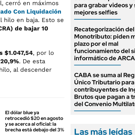
il, cerró en máximos
para grabar videos y 
ado Con Liquidación
mejores selfies
l hilo en baja. Esto se
CRA) de bajar 10
Recategorización del
Monotributo: piden 
plazo por el mal
funcionamiento del 
s $1.047,54
, por lo
informático de ARCA
20,9%
. De esta
hilo, al descender
CABA se suma al Reg
Único Tributario para
contribuyentes de In
Brutos que pagan a t
del Convenio Multilat
El dólar blue ya
retrocedió $20 en agosto
y se acerca al oficial: la
Las más leídas
brecha está debajo del 3%