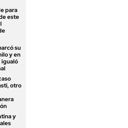
de para
 de este
l
de
 marcó su
hilo y en
 igualó
al
 caso
ti, otro
anera
ión
tina y
ñales