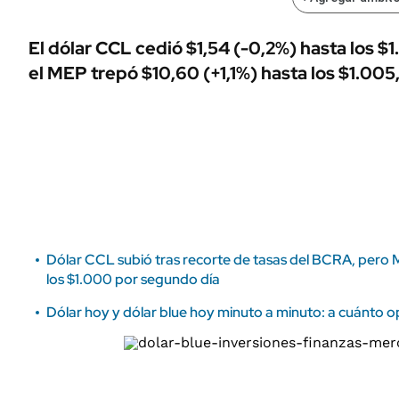
ÁMBITO DEBATE
Municipios
MEDIAKIT AMBITO DEBATE
El dólar CCL cedió $1,54 (-0,2%) hasta los $
URUGUAY
el MEP trepó $10,60 (+1,1%) hasta los $1.005
Dólar CCL subió tras recorte de tasas del BCRA, pero 
los $1.000 por segundo día
Dólar hoy y dólar blue hoy minuto a minuto: a cuánto op