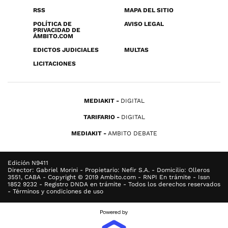
RSS
MAPA DEL SITIO
POLÍTICA DE
AVISO LEGAL
PRIVACIDAD DE
ÁMBITO.COM
EDICTOS JUDICIALES
MULTAS
LICITACIONES
MEDIAKIT
DIGITAL
TARIFARIO
DIGITAL
MEDIAKIT
AMBITO DEBATE
Edición N9411
Director: Gabriel Morini - Propietario: Nefir S.A. - Domicilio: Olleros
3551, CABA - Copyright © 2019 Ambito.com - RNPI En trámite - Issn
1852 9232 - Registro DNDA en trámite - Todos los derechos reservados
- Términos y condiciones de uso