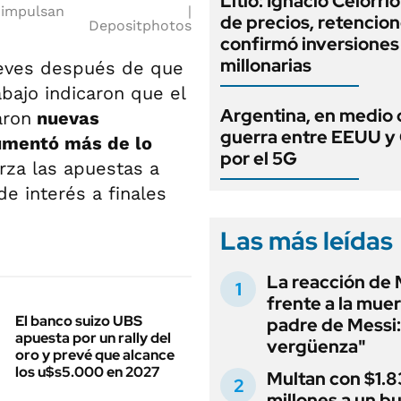
Litio: Ignacio Celorri
 impulsan
de precios, retencion
Depositphotos
confirmó inversiones
millonarias
eves después de que
bajo indicaron que el
Argentina, en medio 
aron
nuevas
guerra entre EEUU y
umentó más de lo
por el 5G
erza las apuestas a
de interés a finales
Las más leídas
La reacción de 
frente a la muer
El banco suizo UBS
padre de Messi:
apuesta por un rally del
vergüenza"
oro y prevé que alcance
los u$s5.000 en 2027
Multan con $1.8
millones a un b