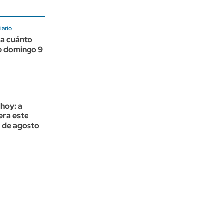
ario
 a cuánto
te domingo 9
 hoy: a
era este
 de agosto