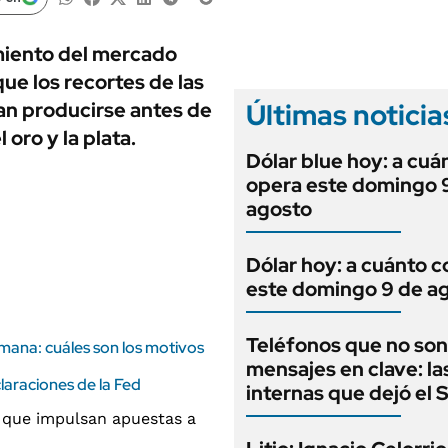
ANUARIO 2025
LIFESTYLE
EDICIÓN IMPRESA
AUTOS
amiento del mercado
que los recortes de las
Últimas noticia
an producirse antes de
oro y la plata.
Dólar blue hoy: a cuá
opera este domingo 
agosto
Dólar hoy: a cuánto c
este domingo 9 de a
Teléfonos que no son
mana: cuáles son los motivos
mensajes en clave: la
claraciones de la Fed
internas que dejó el