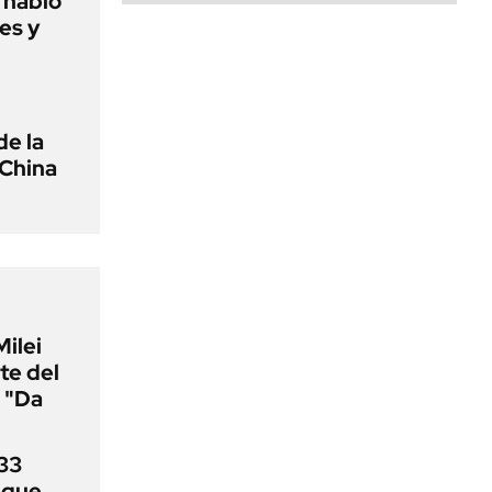
o habló
es y
de la
 China
Milei
te del
 "Da
33
uque