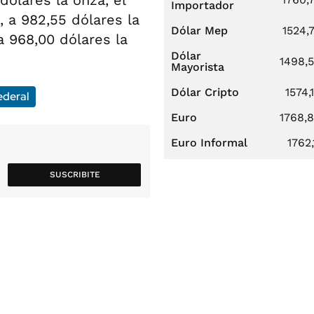
dólares la onza, el
Importador
, a 982,55 dólares la
Dólar Mep
1524,
a 968,00 dólares la
Dólar
1498,
Mayorista
Dólar Cripto
1574,
ederal
Euro
1768,
Euro Informal
1762,
SUSCRIBITE