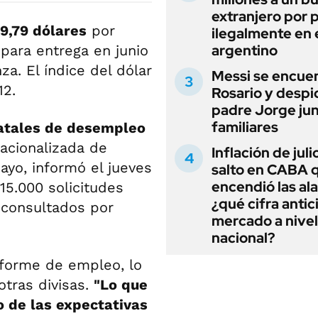
extranjero por 
9,79 dólares
por
ilegalmente en 
argentino
para entrega en junio
nza. El índice del dólar
Messi se encue
12.
Rosario y despi
padre Jorge jun
familiares
statales de desempleo
acionalizada de
Inflación de julio
ayo, informó el jueves
salto en CABA 
encendió las al
15.000 solicitudes
¿qué cifra antic
 consultados por
mercado a nivel
nacional?
informe de empleo, lo
otras divisas.
"Lo que
 de las expectativas