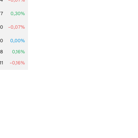
77
0,30%
50
-0,07%
10
0,00%
88
0,16%
11
-0,16%