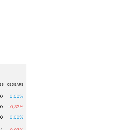
ES
CEDEARS
00
0,00%
00
-0,33%
00
0,00%
74
-0,07%