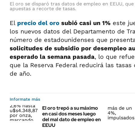
El oro se disparó tras datos de empleo en EEUU, que
apuestas a recorte de tasas.
El
precio del oro
subió casi un 1%
este ju
los nuevos datos del Departamento de Tra
número de estadounidenses que present
solicitudes de subsidio por desempleo a
esperado la semana pasada
, lo que refu
que la Reserva Federal reducirá las tasas 
de año.
Informate más
El oro trepó a su máximo
en casi dos meses luego
del mal dato de empleo en
EEUU