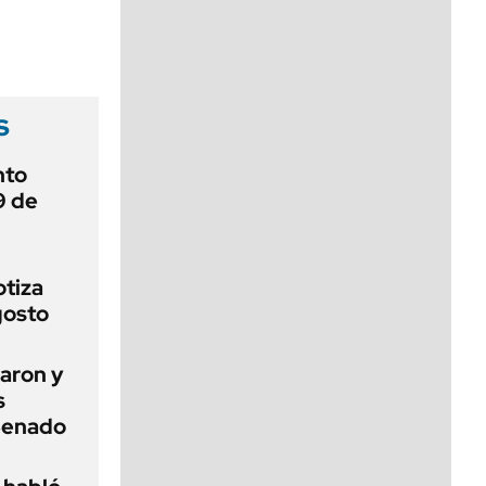
viernes de 10 a 18
s
nto
9 de
otiza
gosto
aron y
s
 Senado