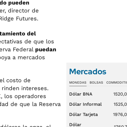
ndo pueden
er, director de
Ridge Futures.
itamiento del
ctativas de que los
erva Federal
puedan
poya a mercados
Mercados
el costo de
MONEDAS
BOLSAS
COMMODITI
rinden intereses.
Dólar BNA
1520,
, los operadores
idad de que la Reserva
Dólar Informal
1525,
Dólar Tarjeta
1976,
Dólar
1760,