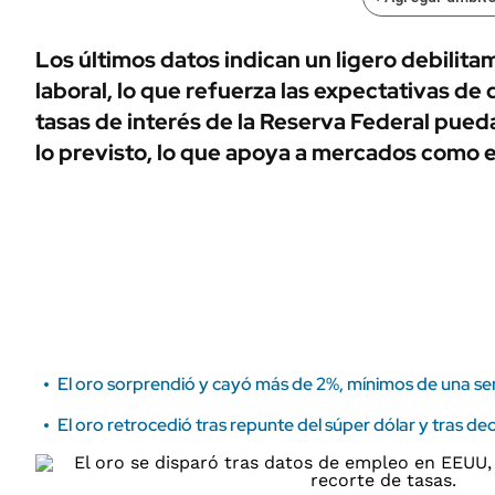
ÁMBITO DEBATE
Municipios
MEDIAKIT AMBITO DEBATE
Los últimos datos indican un ligero debilit
URUGUAY
laboral, lo que refuerza las expectativas de 
tasas de interés de la Reserva Federal pued
lo previsto, lo que apoya a mercados como el 
El oro sorprendió y cayó más de 2%, mínimos de una se
El oro retrocedió tras repunte del súper dólar y tras de