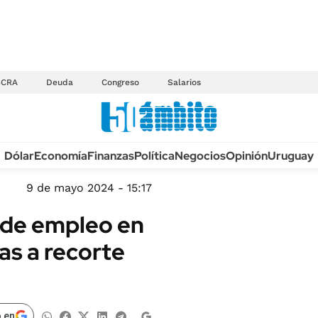
BCRA
Deuda
Congreso
Salarios
Anuario autos 2026
Dólar
Economía
Finanzas
Política
Negocios
Opinión
Uruguay
TECNOLOGÍA
NOVEDADES FISCA
MÉXICO
9 de mayo 2024 - 15:17
EDICTOS JUDICIAL
OPINIÓN
s de empleo en
MULTAS
MUNDO
s a recorte
LICITACIONES
INFORMACIÓN GENERAL
CUADROS TARIFAR
ESPECTÁCULOS
RECALL
DEPORTES
 en