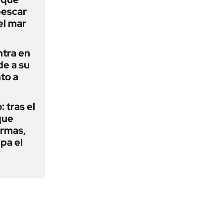
pescar
el mar
ntra en
de a su
to a
: tras el
que
armas,
ipa el