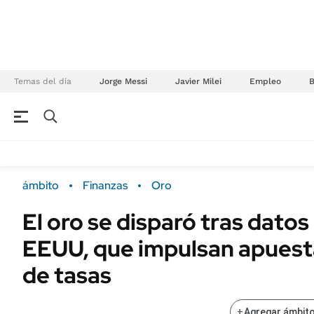
Temas del día
Jorge Messi
Javier Milei
Empleo
NEGOCIOS
ÚLTIMAS NOTICIAS
Especiales Ámbito
ECONOMÍA
ámbito
Finanzas
Oro
Real Estate
Banco de Datos
El oro se disparó tras dato
Sustentabilidad
Campo
EEUU, que impulsan apuesta
Seguros
FINANZAS
ENERGY REPORT
de tasas
Dólar
POLÍTICA
Mercados
+
Agregar ámbito
Nacional