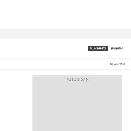
SUSCRIBITE
INGRESÁ
SUMATE A LA COMUNIDAD
Newsletter
DE ÁMBITO
LES
ACCESO FULL - $1.800/MES
ES
CORPORATIVO - CONSULTAR
Si tenés dudas comunicate
con nosotros a
IOS
suscripciones@ambito.com.ar
Llamanos al (54) 11 4556-
9147/48 o
al (54) 11 4449-3256 de lunes a