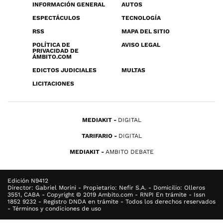
INFORMACIÓN GENERAL
AUTOS
ESPECTÁCULOS
TECNOLOGÍA
RSS
MAPA DEL SITIO
POLÍTICA DE
AVISO LEGAL
PRIVACIDAD DE
ÁMBITO.COM
EDICTOS JUDICIALES
MULTAS
LICITACIONES
MEDIAKIT
DIGITAL
TARIFARIO
DIGITAL
MEDIAKIT
AMBITO DEBATE
Edición N9412
Director: Gabriel Morini - Propietario: Nefir S.A. - Domicilio: Olleros
3551, CABA - Copyright © 2019 Ambito.com - RNPI En trámite - Issn
1852 9232 - Registro DNDA en trámite - Todos los derechos reservados
- Términos y condiciones de uso