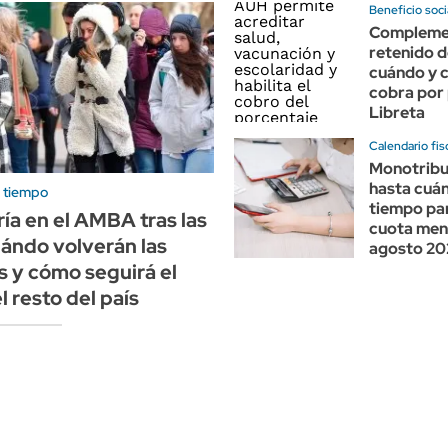
Beneficio soci
Compleme
retenido d
cuándo y 
cobra por 
Libreta
Calendario fis
Monotrib
hasta cuá
l tiempo
tiempo par
ía en el AMBA tras las
cuota men
cuándo volverán las
agosto 20
 y cómo seguirá el
l resto del país