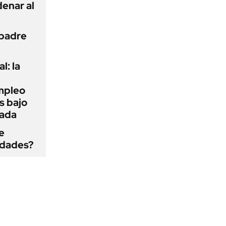
enar al
 padre
l: la
e
mpleo
s bajo
cada
e
edades?