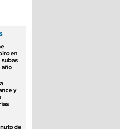
viernes de 10 a 18
s
ne
piro en
n subas
n año
na
mance y
s
rias
inuto de