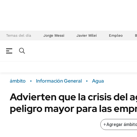
Temas del día
Jorge Messi
Javier Milei
Empleo
NEGOCIOS
ÚLTIMAS NOTICIAS
Especiales Ámbito
ECONOMÍA
ámbito
Información General
Agua
Real Estate
Banco de Datos
Advierten que la crisis del 
Sustentabilidad
Campo
peligro mayor para las emp
Seguros
FINANZAS
ENERGY REPORT
Dólar
+
Agregar ámbito
POLÍTICA
Mercados
Nacional