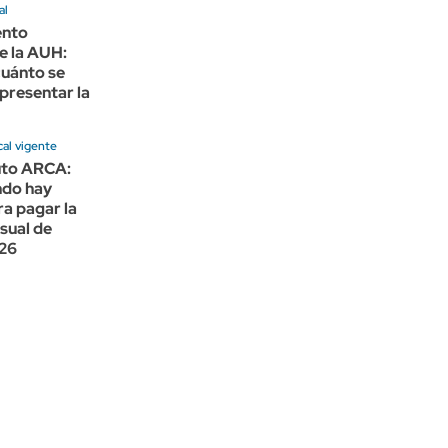
al
nto
e la AUH:
cuánto se
presentar la
cal vigente
uto ARCA:
ndo hay
a pagar la
sual de
26