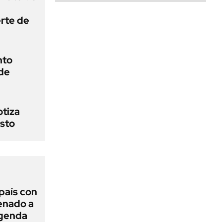
erte de
nto
de
otiza
sto
 país con
Senado a
agenda