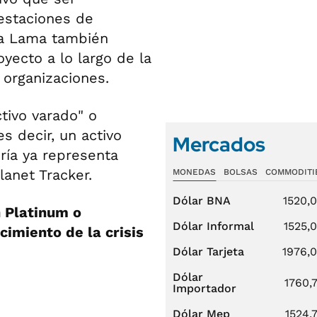
festaciones de
ua Lama también
yecto a lo largo de la
 organizaciones.
tivo varado" o
s decir, un activo
Mercados
ría ya representa
lanet Tracker.
MONEDAS
BOLSAS
COMMODITI
Dólar BNA
1520,
 Platinum o
Dólar Informal
1525,
cimiento de la crisis
Dólar Tarjeta
1976,
Dólar
1760,
Importador
Dólar Mep
1524,