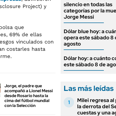
silencio en todas las
closure Project) y
categorías por la mu
Jorge Messi
bolsa que
Dólar blue hoy: a cuá
nes, 69% de ellas
opera este sábado 8 
iesgos vinculados con
agosto
an costarles hasta
orme.
Dólar hoy: a cuánto c
este sábado 8 de ago
Jorge, el padre que
Las más leídas
acompañó a Lionel Messi
desde Rosario hasta la
Milei regresa al
cima del fútbol mundial
con la Selección
la derrota del 
cuestas y una 