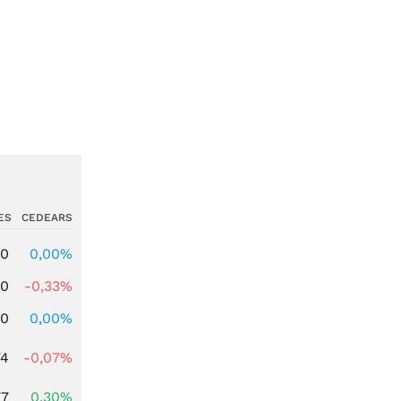
ES
CEDEARS
00
0,00%
00
-0,33%
00
0,00%
74
-0,07%
77
0,30%