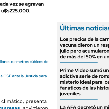
ANUARIO 2025
cada vez se agravan
LIFESTYLE
EDICIÓN IMPRESA
ta u$s225.000.
AUTOS
Últimas noticia
Los precios de la car
vacuna dieron un res
julio pero acumularo
de más del 50% en u
illones de metros cúbicos de
Prime Video sumó u
adictiva serie de ro
a OSE ante la Justicia para
misterio ideal para lo
fanáticos de las histo
juveniles
 climático, presenta
La AFA decretó un m
mpresas
, advirtieron