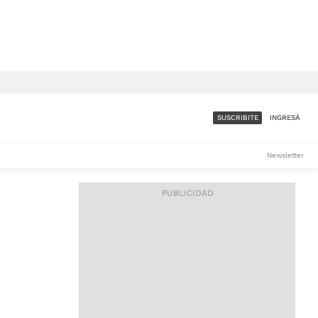
SUSCRIBITE
INGRESÁ
SUMATE A LA COMUNIDAD
Newsletter
DE ÁMBITO
LES
ACCESO FULL - $1.800/MES
ES
CORPORATIVO - CONSULTAR
Si tenés dudas comunicate
con nosotros a
IOS
suscripciones@ambito.com.ar
Llamanos al (54) 11 4556-
9147/48 o
al (54) 11 4449-3256 de lunes a