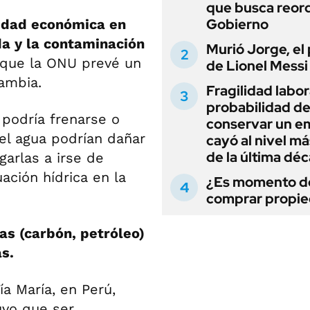
que busca reord
Gobierno
vidad económica en
a y la contaminación
Murió Jorge, el
a que la ONU prevé un
de Lionel Messi
ambia.
Fragilidad labora
probabilidad d
 podría frenarse o
conservar un e
del agua podrían dañar
cayó al nivel má
de la última dé
garlas a irse de
uación hídrica en la
¿Es momento d
comprar propi
s (carbón, petróleo)
s.
ía María, en Perú,
uvo que ser