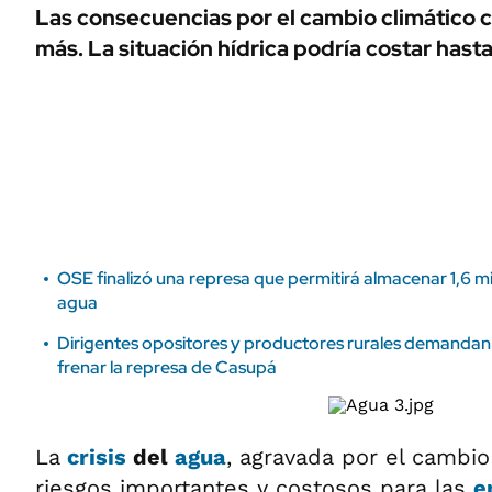
ÁMBITO DEBATE
Las consecuencias por el cambio climático 
Municipios
más. La situación hídrica podría costar has
MEDIAKIT AMBITO DEBATE
URUGUAY
OSE finalizó una represa que permitirá almacenar 1,6 m
agua
Dirigentes opositores y productores rurales demandan 
frenar la represa de Casupá
La
crisis
del
agua
, agravada por el cambio
riesgos importantes y costosos para las
e