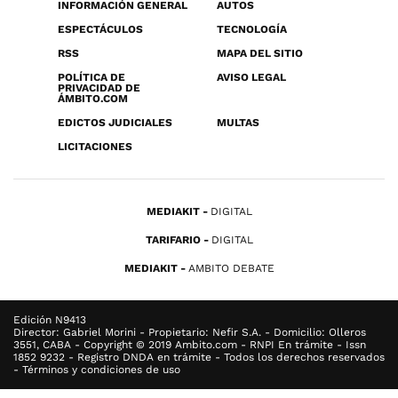
INFORMACIÓN GENERAL
AUTOS
ESPECTÁCULOS
TECNOLOGÍA
RSS
MAPA DEL SITIO
POLÍTICA DE
AVISO LEGAL
PRIVACIDAD DE
ÁMBITO.COM
EDICTOS JUDICIALES
MULTAS
LICITACIONES
MEDIAKIT
DIGITAL
TARIFARIO
DIGITAL
MEDIAKIT
AMBITO DEBATE
Edición N9413
Director: Gabriel Morini - Propietario: Nefir S.A. - Domicilio: Olleros
3551, CABA - Copyright © 2019 Ambito.com - RNPI En trámite - Issn
1852 9232 - Registro DNDA en trámite - Todos los derechos reservados
- Términos y condiciones de uso