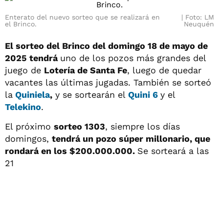
Enterato del nuevo sorteo que se realizará en
Foto: LM
el Brinco.
Neuquén
El sorteo del Brinco del domingo 18 de mayo de
2025 tendrá
uno de los pozos más grandes del
juego de
Lotería de Santa Fe
, luego de quedar
vacantes las últimas jugadas. También se sorteó
la
Quiniela
,
y se sortearán el
Quini 6
y el
Telekino
.
El próximo
sorteo 1303
, siempre los días
domingos,
tendrá un pozo súper millonario, que
rondará en los $200.000.000.
Se sorteará a las
21