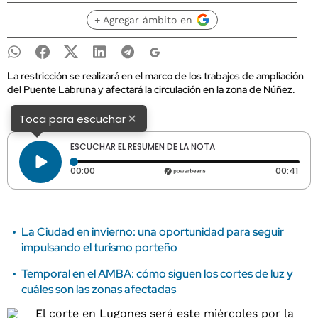
+ Agregar ámbito en
La restricción se realizará en el marco de los trabajos de ampliación
del Puente Labruna y afectará la circulación en la zona de Núñez.
×
Toca para escuchar
ESCUCHAR EL RESUMEN DE LA NOTA
Tiempo transcurrido: 0 segundos
Dura
00:00
00:41
La Ciudad en invierno: una oportunidad para seguir
impulsando el turismo porteño
Temporal en el AMBA: cómo siguen los cortes de luz y
cuáles son las zonas afectadas