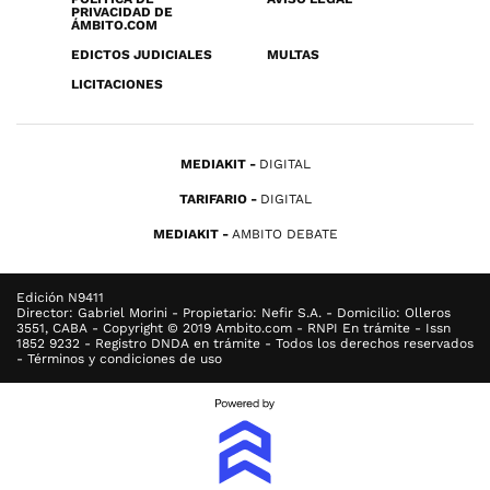
PRIVACIDAD DE
ÁMBITO.COM
EDICTOS JUDICIALES
MULTAS
LICITACIONES
MEDIAKIT
DIGITAL
TARIFARIO
DIGITAL
MEDIAKIT
AMBITO DEBATE
Edición N9411
Director: Gabriel Morini - Propietario: Nefir S.A. - Domicilio: Olleros
3551, CABA - Copyright © 2019 Ambito.com - RNPI En trámite - Issn
1852 9232 - Registro DNDA en trámite - Todos los derechos reservados
- Términos y condiciones de uso