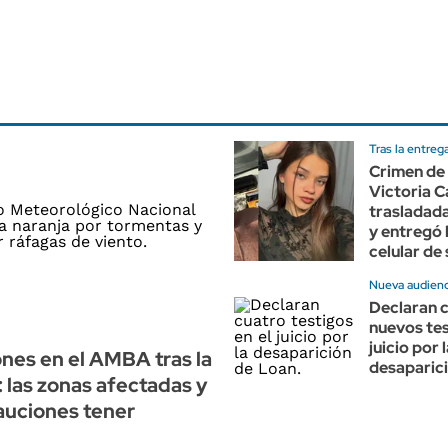
Tras la entreg
Crimen de
Victoria C
trasladada 
y entregó l
celular de
Nueva audienc
Declaran 
nuevos tes
juicio por 
nes en el AMBA tras la
desaparic
 las zonas afectadas y
auciones tener