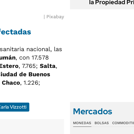
la Propiedad Pr
Pixabay
fectadas
anitaria nacional, las
cumán
, con 17.578
Estero
, 7.765;
Salta
,
iudad de Buenos
;
Chaco
, 1.226;
arla Vizzotti
Mercados
MONEDAS
BOLSAS
COMMODITI