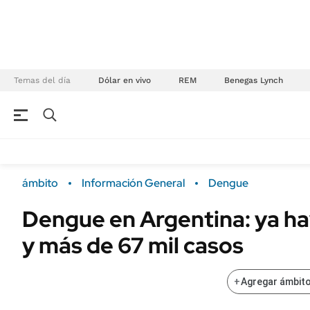
Temas del día
Dólar en vivo
REM
Benegas Lynch
NEGOCIOS
ÚLTIMAS NOTICIAS
Especiales Ámbito
ECONOMÍA
ámbito
Información General
Dengue
Real Estate
Banco de Datos
Dengue en Argentina: ya h
Sustentabilidad
Campo
y más de 67 mil casos
Seguros
FINANZAS
ENERGY REPORT
Dólar
+
Agregar ámbito
POLÍTICA
Mercados
Nacional