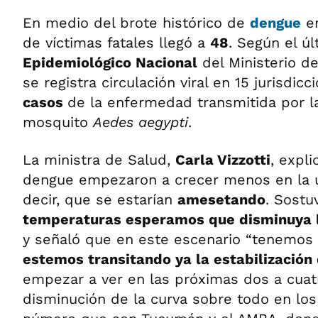
En medio del brote histórico de
dengue
en
de víctimas fatales llegó a
48
. Según el ú
Epidemiológico Nacional
del Ministerio de
se registra circulación viral en 15 jurisdi
casos
de la enfermedad transmitida por l
mosquito
Aedes aegypti
.
La ministra de Salud,
Carla Vizzotti
, expl
dengue empezaron a crecer menos en la 
decir, que se estarían
amesetando
. Sost
temperaturas esperamos que disminuya l
y señaló que en este escenario “tenemos 
estemos transitando ya la estabilización
empezar a ver en las próximas dos a cua
disminución de la curva sobre todo en lo