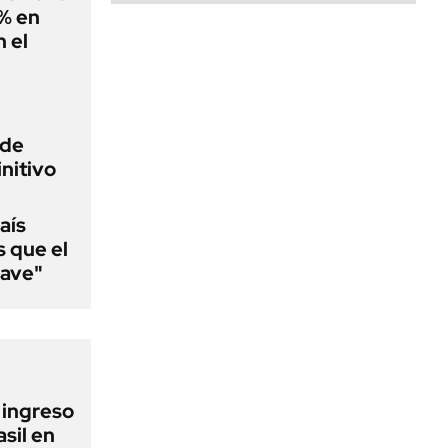
0% en
 el
 de
initivo
aís
s que el
lave"
l ingreso
sil en