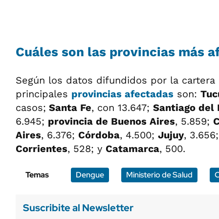
Cuáles son las provincias más a
Según los datos difundidos por la cartera s
principales
provincias afectadas
son:
Tu
casos;
Santa Fe
, con 13.647;
Santiago del 
6.945;
provincia de Buenos Aires
, 5.859;
C
Aires
, 6.376;
Córdoba
, 4.500;
Jujuy
, 3.656
Corrientes
, 528; y
Catamarca
, 500.
Temas
Dengue
Ministerio de Salud
C
Suscribite al Newsletter