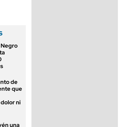
viernes de 10 a 18
s
o Negro
ta
0
es
ento de
gente que
dolor ni
evén una