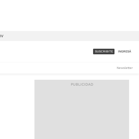
IV
SUSCRIBITE
INGRESÁ
SUMATE A LA COMUNIDAD
Newsletter
DE ÁMBITO
LES
ACCESO FULL - $1.800/MES
ES
CORPORATIVO - CONSULTAR
Si tenés dudas comunicate
con nosotros a
IOS
suscripciones@ambito.com.ar
Llamanos al (54) 11 4556-
9147/48 o
al (54) 11 4449-3256 de lunes a