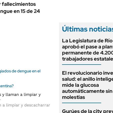
ANUARIO 2025
y fallecimientos
LIFESTYLE
EDICIÓN IMPRESA
engue en 15 de 24
AUTOS
Últimas noticia
La Legislatura de Rí
aprobó el pase a plan
permanente de 4.20
trabajadores estatal
iados de dengue en el
El revolucionario inv
salud: el anillo inteli
mide la glucosa
gentina?
automáticamente sin 
molestias
 a limpiar y descacharrar
Gurúes de la city pr