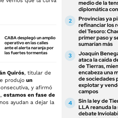
e vemos que la curva
medio de la ten
diplomática con
Provincias ya p
refinanciar los 
del Tesoro: Chac
primer paso y s
CABA desplegó un amplio
operativo en las calles
sumarían más
ante el alerta naranja por
las fuertes tormentas
Joaquín Beneg
ataca la caída de
de Tierras, mie
encabeza una 
án Quirós
, titular de
de sociedades 
se produjo
un
explotar y vend
nsecutiva, y afirmó
campos
o,
estamos en fase de
Sin la ley de Tie
 nos ayudan a dejar la
LLA reanuda la 
debate Inviolab