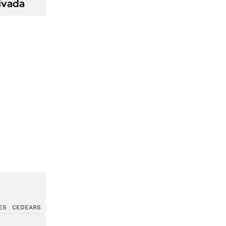
ivada
ES
CEDEARS