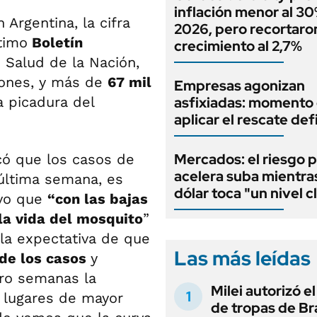
inflación menor al 3
 Argentina, la cifra
2026, pero recortaron
ltimo
Boletín
crecimiento al 2,7%
 Salud de la Nación,
cciones, y más de
67 mil
Empresas agonizan
a picadura del
asfixiadas: momento
aplicar el rescate def
Mercados: el riesgo p
icó que los casos de
acelera suba mientra
última semana, es
dólar toca "un nivel c
uvo que
“con las bajas
a vida del mosquito
”
la expectativa de que
Las más leídas
 de los casos
y
tro semanas la
Milei autorizó e
s lugares de mayor
de tropas de Bra