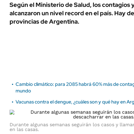
ÁMBITO DEBATE
Según el Ministerio de Salud, los contagios 
Municipios
alcanzaron un nivel record en el país. Hay d
MEDIAKIT AMBITO DEBATE
URUGUAY
provincias de Argentina.
Cambio climático: para 2085 habrá 60% más de contag
mundo
Vacunas contra el dengue, ¿cuáles son y qué hay en Ar
Durante algunas semanas seguirán los casos y llaman
en las casas.