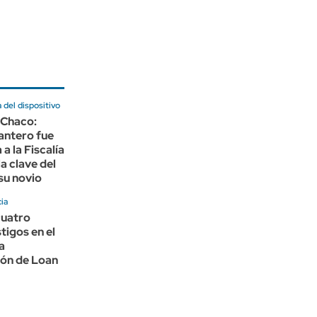
a del dispositivo
 Chaco:
antero fue
a la Fiscalía
a clave del
 su novio
ia
cuatro
tigos en el
la
ión de Loan