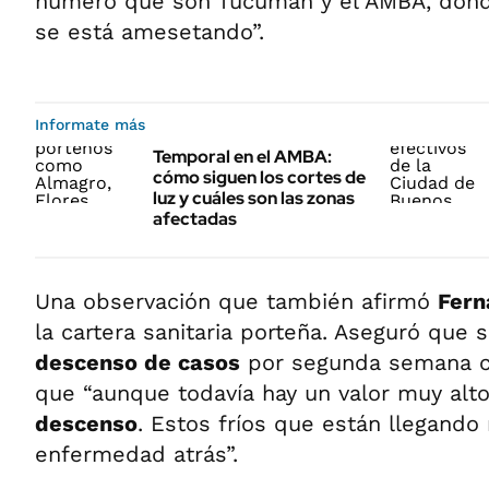
número que son Tucumán y el AMBA, dond
se está amesetando”.
Informate más
Temporal en el AMBA:
cómo siguen los cortes de
luz y cuáles son las zonas
afectadas
Una observación que también afirmó
Fern
la cartera sanitaria porteña. Aseguró que 
descenso de casos
por segunda semana co
que “aunque todavía hay un valor muy alt
descenso
. Estos fríos que están llegando
enfermedad atrás”.