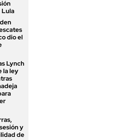
sión
 Lula
iden
rescates
o dio el
e
as Lynch
 la ley
ntras
madeja
para
er
rras,
sesión y
ilidad de