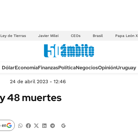
Ley de Tierras
Javier Milei
CEOs
Brasil
Papa León X
Anuario autos 2026
Dólar
Economía
Finanzas
Política
Negocios
Opinión
Uruguay
TECNOLOGÍA
NOVEDADES FISCA
MÉXICO
24 de abril 2023 - 12:46
EDICTOS JUDICIAL
OPINIÓN
ay 48 muertes
MULTAS
MUNDO
LICITACIONES
INFORMACIÓN GENERAL
CUADROS TARIFAR
ESPECTÁCULOS
 en
RECALL
DEPORTES