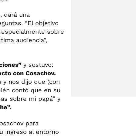
, dará una
guntas. “El objetivo
, especialmente sobre
tima audiencia”,
cciones”
y sostuvo:
cto con Cosachov.
 y nos dijo que (con
bién contó que en su
sas sobre mi papá” y
he”.
Cosachov para
u ingreso al entorno