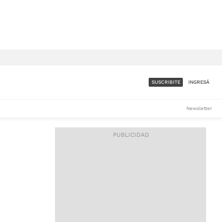
SUSCRIBITE
INGRESÁ
SUMATE A LA COMUNIDAD
Newsletter
DE ÁMBITO
LES
ACCESO FULL - $1.800/MES
ES
CORPORATIVO - CONSULTAR
Si tenés dudas comunicate
con nosotros a
IOS
suscripciones@ambito.com.ar
Llamanos al (54) 11 4556-
9147/48 o
al (54) 11 4449-3256 de lunes a