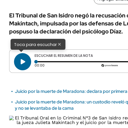
ÁMBITO DEBATE
Municipios
MEDIAKIT AMBITO DEBATE
El Tribunal de San Isidro negó la recusación 
URUGUAY
Makintach, impulsada por las defensas de 
pospuso la declaración del psicólogo Díaz.
×
Toca para escuchar
ESCUCHAR EL RESUMEN DE LA NOTA
Tiempo transcurrido: 0 segundos
00:00
Juicio por la muerte de Maradona: declara por primer
Juicio por la muerte de Maradona: un custodio reveló 
y no se levantaba de la cama