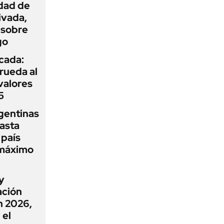
idad de
ivada,
 sobre
go
icada:
rueda al
 valores
5
gentinas
asta
 país
 máximo
y
ación
n 2026,
 el