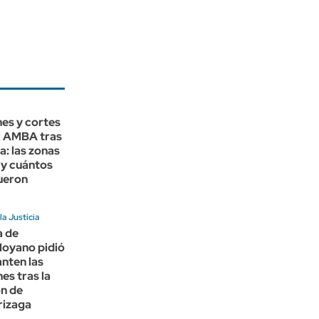
es y cortes
el AMBA tras
a: las zonas
 y cuántos
ueron
a Justicia
a de
oyano pidió
anten las
es tras la
ón de
rizaga