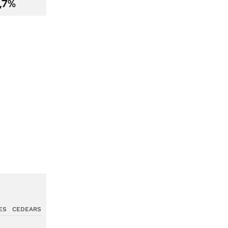
2,7%
ES
CEDEARS