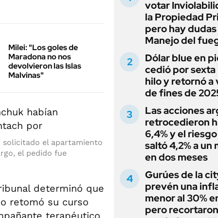
votar Inviolabil
la Propiedad Pr
pero hay dudas
Manejo del fue
Milei: "Los goles de
Maradona no nos
Dólar blue en p
devolvieron las Islas
cedió por sexta 
Malvinas"
hilo y retornó a
de fines de 202
Las acciones ar
retrocedieron h
6,4% y el riesgo
 solicitado el apartamiento
saltó 4,2% a un
rgo, el pedido fue
en dos meses
Gurúes de la cit
prevén una infl
tribunal determinó que
menor al 30% e
cio retomó su curso
pero recortaron
mpañante terapéutico