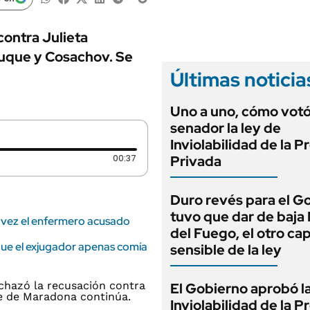
ANUARIO 2025
LIFESTYLE
EDICIÓN IMPRESA
AUTOS
contra Julieta
Luque y Cosachov. Se
Últimas noticia
Uno a uno, cómo vot
senador la ley de
Inviolabilidad de la 
Duración: 37 segundos
00:37
Privada
Duro revés para el G
tuvo que dar de baja
a vez el enfermero acusado
del Fuego, el otro cap
que el exjugador apenas comía
sensible de la ley
El Gobierno aprobó l
Inviolabilidad de la 