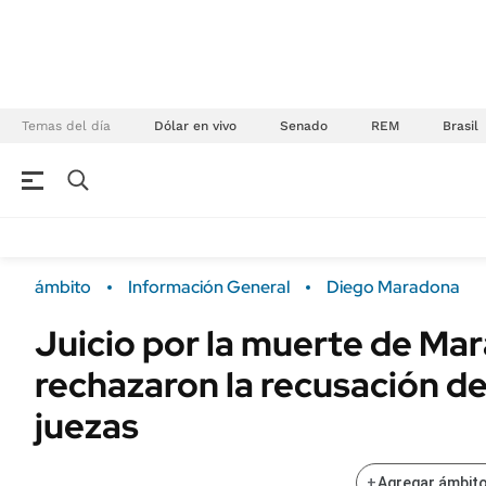
Temas del día
Dólar en vivo
Senado
REM
Brasil
NEGOCIOS
ÚLTIMAS NOTICIAS
Especiales Ámbito
ECONOMÍA
ámbito
Información General
Diego Maradona
Real Estate
Banco de Datos
Juicio por la muerte de Ma
Sustentabilidad
Campo
rechazaron la recusación de
Seguros
FINANZAS
ENERGY REPORT
juezas
Dólar
POLÍTICA
Mercados
+
Agregar ámbito
Nacional