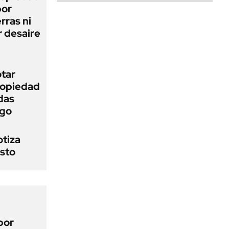
bor
rras ni
 desaire
otar
Propiedad
das
ego
otiza
osto
por