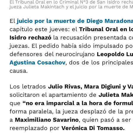
El Tribunal Oral en lo Criminal N°3 de San Isidro rec
jueza Julieta Makintach y el juicio por la muerte de
El
juicio por la muerte de Diego Maradon
capítulo este jueves: el
Tribunal Oral en 
Isidro rechazó
la recusación presentada c
juezas. El pedido había sido impulsado p
defensores del neurocirujano
Leopoldo L
Agustina Cosachov
, dos de los principale
causa.
Los letrados
Julio Rivas, Mara Digiuni y
solicitaron el apartamiento de
Julieta Ma
que
“no era imparcial a la hora de formu
forma paralela, la jueza desplazó de la pr
a
Maximiliano Savarino
, quien pasó a ser 
reemplazado por
Verónica Di Tomasso.