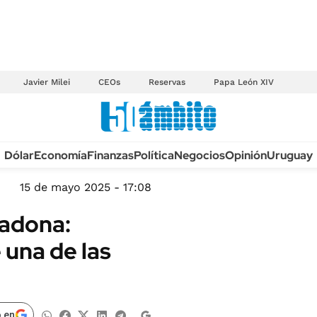
Javier Milei
CEOs
Reservas
Papa León XIV
Anuario autos 2026
Dólar
Economía
Finanzas
Política
Negocios
Opinión
Uruguay
TECNOLOGÍA
NOVEDADES FISCA
MÉXICO
15 de mayo 2025 - 17:08
EDICTOS JUDICIAL
OPINIÓN
radona:
MULTAS
MUNDO
 una de las
LICITACIONES
INFORMACIÓN GENERAL
CUADROS TARIFAR
ESPECTÁCULOS
RECALL
DEPORTES
 en