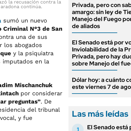
hazó la recusación contra la
Privada, pero con sa
 Maradona continúa.
amargo: sin ley de Tie
Manejo del Fuego por
a
sumó un nuevo
de aliados
lo Criminal N°3 de San
ontra una de sus
El Senado está por v
or los abogados
Inviolabilidad de la 
uque
y la psiquiatra
Privada, pero hay du
s imputados en la
sobre Manejo del fu
Dólar hoy: a cuánto c
 Vadim Mischanchuk
este viernes 7 de ag
kintach
por considerar
lar preguntas”
. De
esidencia del tribunal
Las más leídas
vocal, y fue
El Senado está 