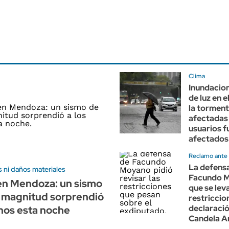
Clima
Inundacion
de luz en 
la torment
afectadas
usuarios f
afectados
Reclamo ante l
La defens
 ni daños materiales
Facundo M
en Mendoza: un sismo
que se lev
e magnitud sorprendió
restriccion
declaraci
inos esta noche
Candela A