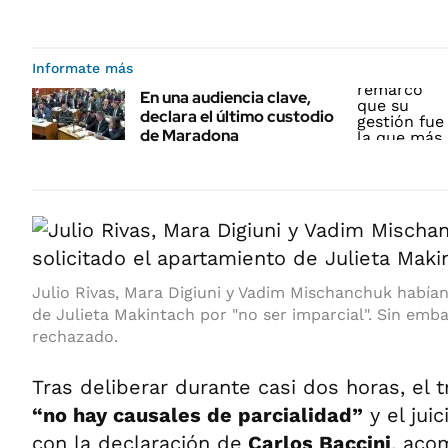
Informate más
En una audiencia clave,
declara el último custodio
de Maradona
Julio Rivas, Mara Digiuni y Vadim Mischanchuk habían
de Julieta Makintach por "no ser imparcial". Sin emba
rechazado.
Tras deliberar durante casi dos horas, el 
“no hay causales de parcialidad”
y el jui
con la declaración de
Carlos Baccini
, aco