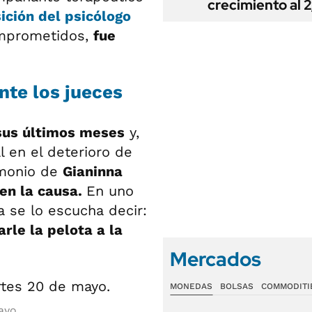
crecimiento al 
ición del psicólogo
omprometidos,
fue
nte los jueces
sus últimos meses
y,
l en el deterioro de
timonio de
Gianinna
en la causa.
En uno
a se lo escucha decir:
rle la pelota a la
Mercados
MONEDAS
BOLSAS
COMMODITI
ayo.