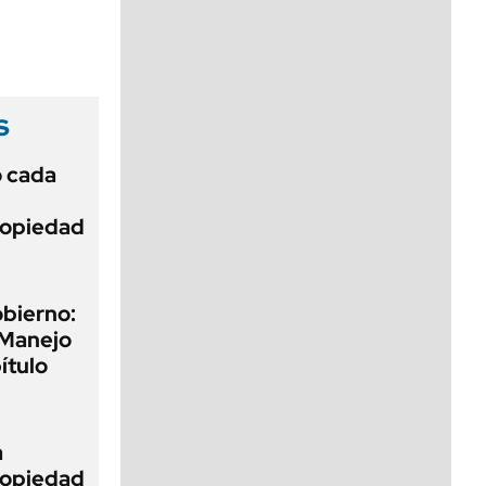
viernes de 10 a 18
s
ó cada
Propiedad
obierno:
 Manejo
ítulo
a
Propiedad