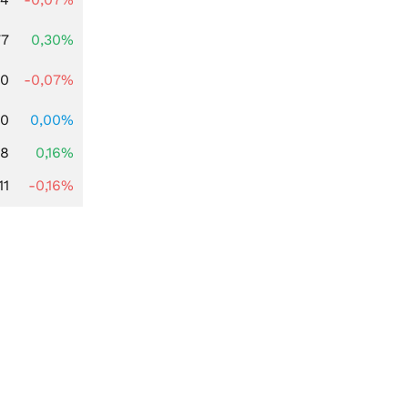
77
0,30%
50
-0,07%
20
0,00%
88
0,16%
11
-0,16%