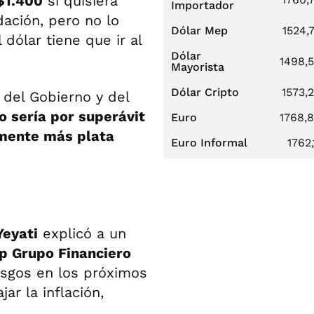
$1.400
si quisiera
Importador
ación, pero no lo
Dólar Mep
1524,
dólar tiene que ir al
Dólar
1498,
Mayorista
Dólar Cripto
1573,
 del Gobierno y del
o sería por superávit
Euro
1768,
amente más plata
Euro Informal
1762,
Yeyati
explicó a un
 Grupo Financiero
esgos en los próximos
ar la inflación,