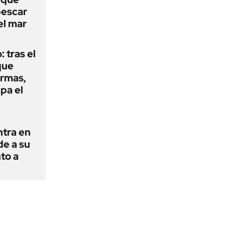
pescar
el mar
: tras el
que
armas,
ipa el
ntra en
de a su
to a