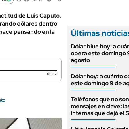
ANUARIO 2025
LIFESTYLE
EDICIÓN IMPRESA
AUTOS
actitud de Luis Caputo.
prando dólares dentro
Últimas noticia
 hace pensando en la
Dólar blue hoy: a cuá
opera este domingo 
agosto
Duración: 37 segundos
00:37
Dólar hoy: a cuánto c
este domingo 9 de a
Teléfonos que no son
sto
mensajes en clave: la
internas que dejó el