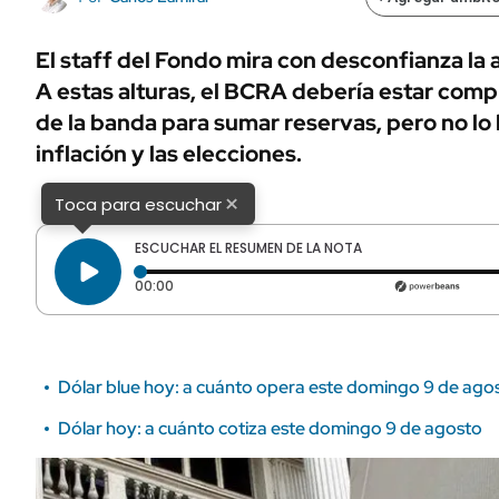
ÁMBITO DEBATE
Municipios
MEDIAKIT AMBITO DEBATE
El staff del Fondo mira con desconfianza la 
URUGUAY
A estas alturas, el BCRA debería estar com
de la banda para sumar reservas, pero no lo
inflación y las elecciones.
×
Toca para escuchar
ESCUCHAR EL RESUMEN DE LA NOTA
Tiempo transcurrido: 0 segundos
00:00
Dólar blue hoy: a cuánto opera este domingo 9 de ago
Dólar hoy: a cuánto cotiza este domingo 9 de agosto