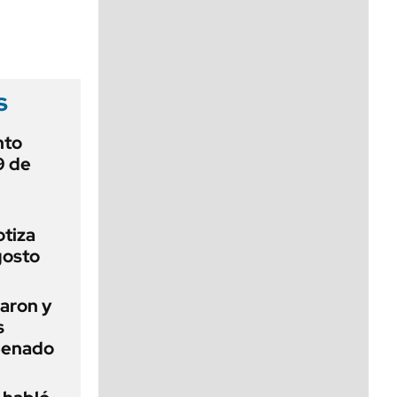
viernes de 10 a 18
s
nto
9 de
otiza
gosto
aron y
s
 Senado