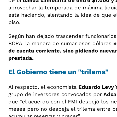
de la
banda cambiaria de entre $1.000 y 
aprovechar la temporada de máxima liquid
está haciendo, alentando la idea de que el 
piso.
Según han dejado trascender funcionarios
BCRA, la manera de sumar esos dólares
n
de cuenta corriente, sino pidiendo nuev
prestada.
El Gobierno tiene un "trilema"
Al respecto, el economista
Eduardo Levy 
grupo de inversores convocados por
Adcap
que “el acuerdo con el FMI despejó los ri
meses pero no despeja el trilema entre baj
acumular reservas y crecer”.