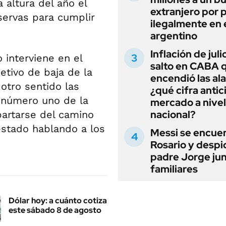
altura del año el
extranjero por 
servas para cumplir
ilegalmente en 
argentino
Inflación de julio
 interviene en el
salto en CABA 
etivo de baja de la
encendió las al
 otro sentido las
¿qué cifra antic
 número uno de la
mercado a nivel
nacional?
partarse del camino
estado hablando a los
Messi se encue
Rosario y despi
padre Jorge jun
familiares
Dólar hoy: a cuánto cotiza
este sábado 8 de agosto