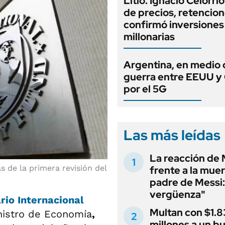
Litio: Ignacio Celorri
de precios, retencion
confirmó inversiones
millonarias
Argentina, en medio 
guerra entre EEUU y
por el 5G
Las más leídas
La reacción de 
 de la primera revisión del
frente a la muer
padre de Messi:
vergüenza"
io Internacional
Multan con $1.8
nistro de Economía
,
millones a un b