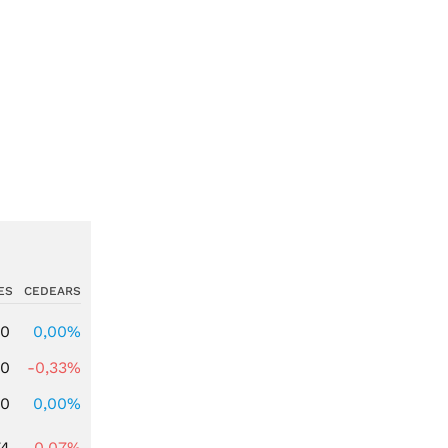
ES
CEDEARS
00
0,00%
00
-0,33%
00
0,00%
74
-0,07%