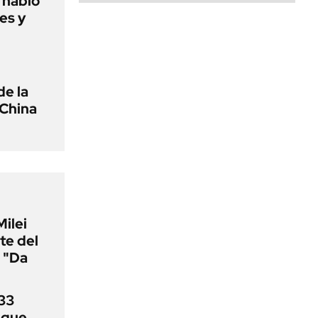
o habló
es y
de la
 China
Milei
te del
 "Da
33
uque