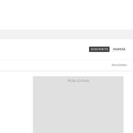
SUSCRIBITE
INGRESÁ
SUMATE A LA COMUNIDAD
Newsletter
DE ÁMBITO
LES
ACCESO FULL - $1.800/MES
ES
CORPORATIVO - CONSULTAR
Si tenés dudas comunicate
con nosotros a
IOS
suscripciones@ambito.com.ar
Llamanos al (54) 11 4556-
9147/48 o
al (54) 11 4449-3256 de lunes a