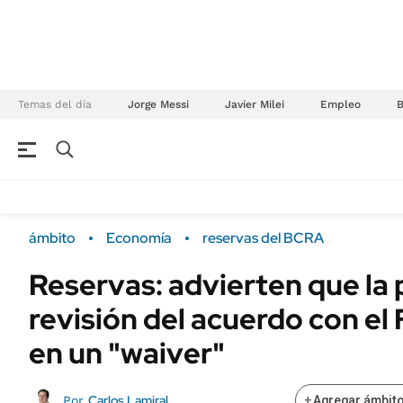
Temas del día
Jorge Messi
Javier Milei
Empleo
NEGOCIOS
ÚLTIMAS NOTICIAS
Especiales Ámbito
ECONOMÍA
ámbito
Economía
reservas del BCRA
Real Estate
Banco de Datos
Reservas: advierten que la
Sustentabilidad
Campo
revisión del acuerdo con el
Seguros
FINANZAS
ENERGY REPORT
en un "waiver"
Dólar
POLÍTICA
Mercados
Carlos Lamiral
Por
+
Agregar ámbito
Nacional