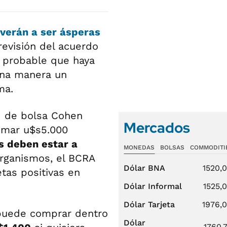
lverán a ser ásperas
revisión del acuerdo
y probable que haya
una manera un
ma.
d de bolsa Cohen
Mercados
umar u$s5.000
s deben estar a
MONEDAS
BOLSAS
COMMODITI
organismos, el BCRA
Dólar BNA
1520,
etas positivas en
Dólar Informal
1525,
Dólar Tarjeta
1976,
puede comprar dentro
Dólar
1760,