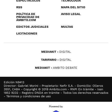
ESPECTÁCULOS
TECNOLOGÍA
RSS
MAPA DEL SITIO
POLÍTICA DE
AVISO LEGAL
PRIVACIDAD DE
ÁMBITO.COM
EDICTOS JUDICIALES
MULTAS
LICITACIONES
MEDIAKIT
DIGITAL
TARIFARIO
DIGITAL
MEDIAKIT
AMBITO DEBATE
Edición N9413
Director: Gabriel Morini - Propietario: Nefir S.A. - Domicilio: Olleros
3551, CABA - Copyright © 2019 Ambito.com - RNPI En trámite - Issn
1852 9232 - Registro DNDA en trámite - Todos los derechos reservados
- Términos y condiciones de uso