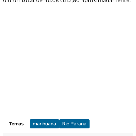
dio un total de 45.087.612,80 aproximadamente.
Temas
marihuana
Río Paraná