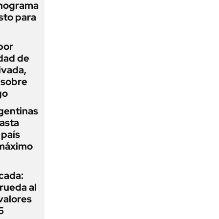
onograma
sto para
por
idad de
ivada,
 sobre
go
gentinas
asta
 país
 máximo
icada:
rueda al
 valores
5