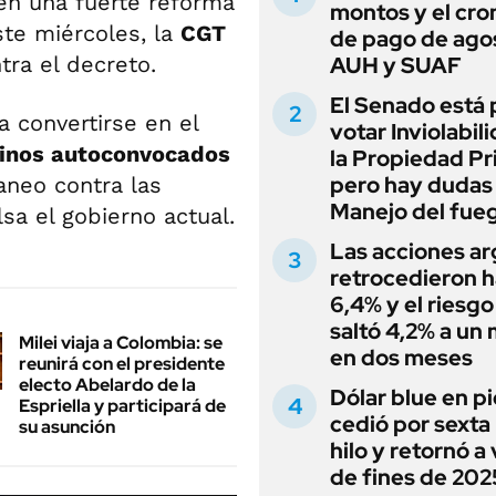
en una fuerte reforma
montos y el cr
ste miércoles, la
CGT
de pago de ago
tra el decreto.
AUH y SUAF
El Senado está 
a convertirse en el
votar Inviolabil
inos autoconvocados
la Propiedad Pr
pero hay dudas
aneo contra las
Manejo del fue
a el gobierno actual.
Las acciones ar
retrocedieron h
6,4% y el riesgo
saltó 4,2% a un
Milei viaja a Colombia: se
en dos meses
reunirá con el presidente
electo Abelardo de la
Dólar blue en p
Espriella y participará de
cedió por sexta 
su asunción
hilo y retornó a
de fines de 202