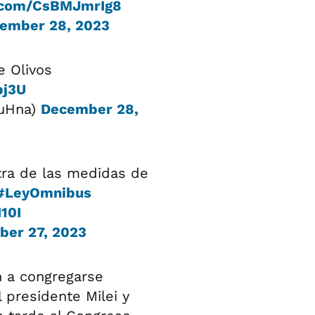
r.com/CsBMJmrIg8
ember 28, 2023
e Olivos
pj3U
TuHna)
December 28,
tra de las medidas de
#LeyOmnibus
10I
er 27, 2023
n a congregarse
 presidente Milei y