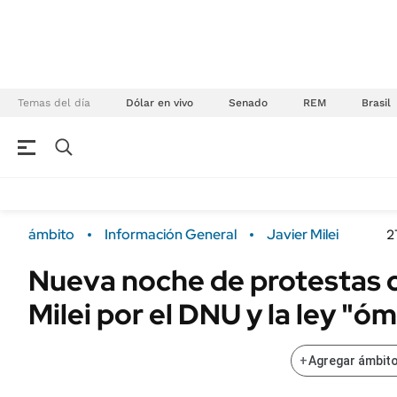
Temas del día
Dólar en vivo
Senado
REM
Brasil
NEGOCIOS
ÚLTIMAS NOTICIAS
Especiales Ámbito
ECONOMÍA
ámbito
Información General
Javier Milei
2
Real Estate
Banco de Datos
Nueva noche de protestas c
Sustentabilidad
Campo
Milei por el DNU y la ley "ó
Seguros
FINANZAS
ENERGY REPORT
Dólar
+
Agregar ámbito
POLÍTICA
Mercados
Nacional