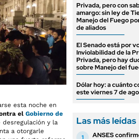
Privada, pero con sa
amargo: sin ley de Tie
Manejo del Fuego por
de aliados
El Senado está por v
Inviolabilidad de la 
Privada, pero hay du
sobre Manejo del fu
Dólar hoy: a cuánto c
este viernes 7 de ag
arse esta noche en
ontra el
Gobierno de
Las más leídas
 desregulación y la
ta a otorgarle
ANSES confirmó