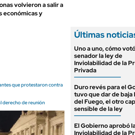
ANUARIO 2025
nas volvieron a salir a
LIFESTYLE
EDICIÓN IMPRESA
as económicas y
AUTOS
Últimas noticia
Uno a uno, cómo vot
senador la ley de
Inviolabilidad de la 
Privada
antes que protestaron contra
Duro revés para el G
tuvo que dar de baja
del Fuego, el otro cap
 al derecho de reunión
sensible de la ley
El Gobierno aprobó l
Inviolabilidad de la 