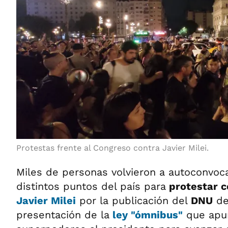
Protestas frente al Congreso contra Javier Milei.
Miles de personas volvieron a autoconvoc
distintos puntos del país para
protestar c
Javier Milei
por la publicación del
DNU
de
presentación de la
ley "ómnibus"
que apun