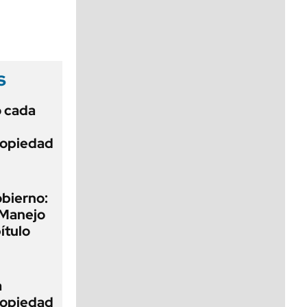
viernes de 10 a 18
s
ó cada
Propiedad
obierno:
 Manejo
ítulo
a
Propiedad