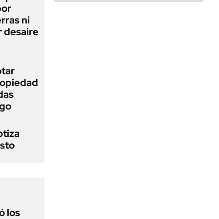
bor
rras ni
 desaire
otar
Propiedad
das
ego
otiza
osto
 los