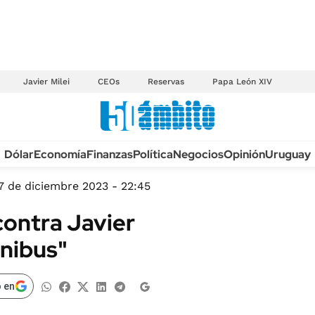
Javier Milei
CEOs
Reservas
Papa León XIV
Anuario autos 2026
Dólar
Economía
Finanzas
Política
Negocios
Opinión
Uruguay
TECNOLOGÍA
NOVEDADES FISCA
MÉXICO
7 de diciembre 2023 - 22:45
EDICTOS JUDICIAL
OPINIÓN
ontra Javier
MULTAS
MUNDO
mnibus"
LICITACIONES
INFORMACIÓN GENERAL
CUADROS TARIFAR
ESPECTÁCULOS
 en
RECALL
DEPORTES