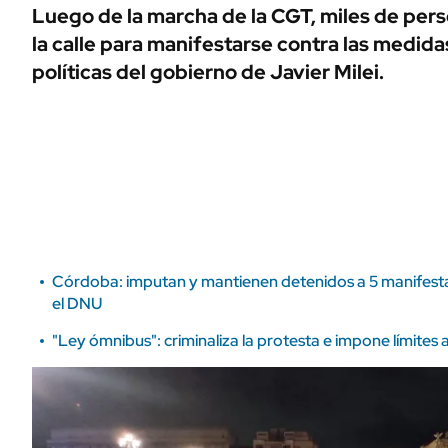
ÁMBITO DEBATE
Luego de la marcha de la CGT, miles de perso
Municipios
la calle para manifestarse contra las medid
MEDIAKIT AMBITO DEBATE
URUGUAY
políticas del gobierno de Javier Milei.
Córdoba: imputan y mantienen detenidos a 5 manifest
el DNU
"Ley ómnibus": criminaliza la protesta e impone límites