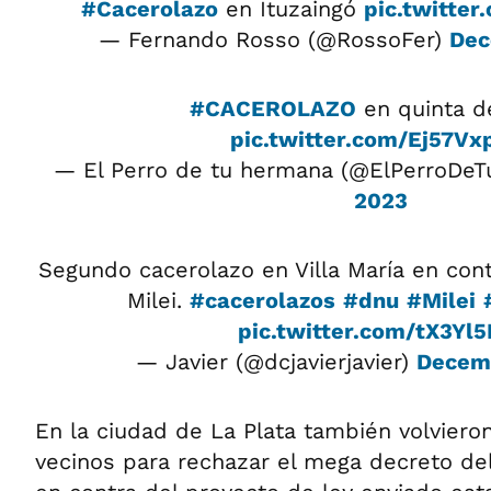
#Cacerolazo
en Ituzaingó
pic.twitte
— Fernando Rosso (@RossoFer)
Dec
#CACEROLAZO
en quinta d
pic.twitter.com/Ej57Vx
— El Perro de tu hermana (@ElPerroDe
2023
Segundo cacerolazo en Villa María en con
Milei.
#cacerolazos
#dnu
#Milei
pic.twitter.com/tX3Yl5I
— Javier (@dcjavierjavier)
Decemb
En la ciudad de La Plata también volviero
vecinos para rechazar el mega decreto del