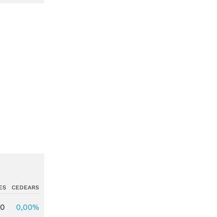
ES
CEDEARS
00
0,00%