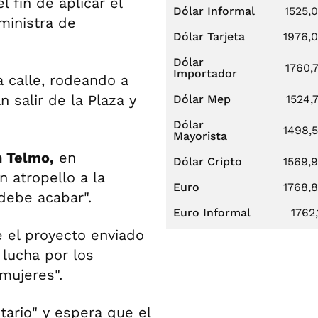
l fin de aplicar el
Dólar Informal
1525,
ministra de
Dólar Tarjeta
1976,
Dólar
1760,
Importador
 calle, rodeando a
 salir de la Plaza y
Dólar Mep
1524,
Dólar
1498,
Mayorista
 Telmo,
en
Dólar Cripto
1569,
n atropello a la
Euro
1768,
 debe acabar".
Euro Informal
1762,
e el proyecto enviado
 lucha por los
mujeres".
itario" y espera que el