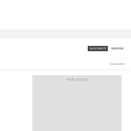
SUSCRIBITE
INGRESÁ
SUMATE A LA COMUNIDAD
Newsletter
DE ÁMBITO
LES
ACCESO FULL - $1.800/MES
ES
CORPORATIVO - CONSULTAR
Si tenés dudas comunicate
con nosotros a
IOS
suscripciones@ambito.com.ar
Llamanos al (54) 11 4556-
9147/48 o
al (54) 11 4449-3256 de lunes a