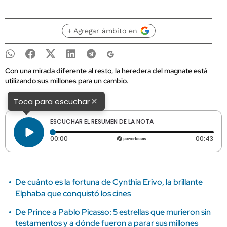
+ Agregar ámbito en
Con una mirada diferente al resto, la heredera del magnate está
utilizando sus millones para un cambio.
×
Toca para escuchar
ESCUCHAR EL RESUMEN DE LA NOTA
Tiempo transcurrido: 0 segundos
Dura
00:00
00:43
De cuánto es la fortuna de Cynthia Erivo, la brillante
Elphaba que conquistó los cines
De Prince a Pablo Picasso: 5 estrellas que murieron sin
testamentos y a dónde fueron a parar sus millones