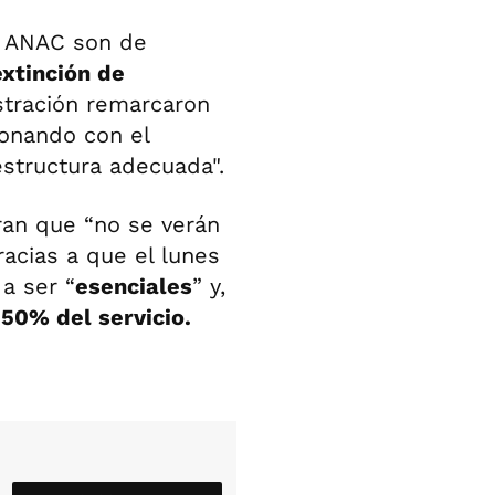
da ANAC son de
extinción de
istración remarcaron
ionando con el
estructura adecuada".
an que “no se verán
racias a que el lunes
a ser “
esenciales
” y,
 50% del servicio.