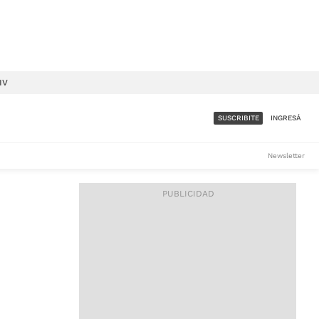
IV
SUSCRIBITE
INGRESÁ
SUMATE A LA COMUNIDAD
Newsletter
DE ÁMBITO
LES
ACCESO FULL - $1.800/MES
ES
CORPORATIVO - CONSULTAR
Si tenés dudas comunicate
con nosotros a
IOS
suscripciones@ambito.com.ar
Llamanos al (54) 11 4556-
9147/48 o
al (54) 11 4449-3256 de lunes a