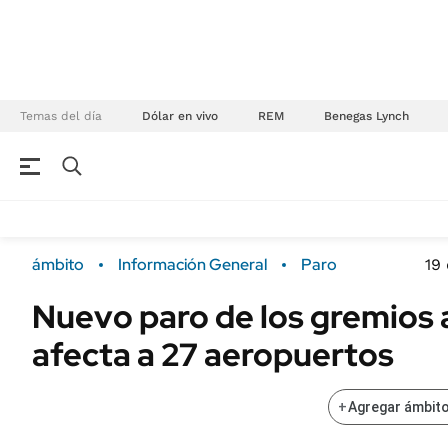
Temas del día
Dólar en vivo
REM
Benegas Lynch
NEGOCIOS
ÚLTIMAS NOTICIAS
Especiales Ámbito
ECONOMÍA
ámbito
Información General
Paro
19
Real Estate
Banco de Datos
Nuevo paro de los gremios 
Sustentabilidad
Campo
afecta a 27 aeropuertos
Seguros
FINANZAS
ENERGY REPORT
Dólar
+
Agregar ámbito
POLÍTICA
Mercados
Nacional