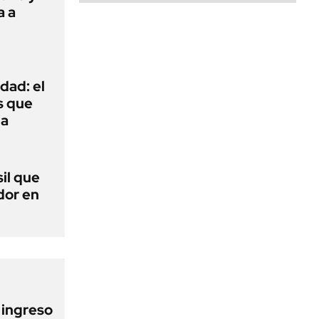
a a
dad: el
s que
na
sil que
dor en
l ingreso