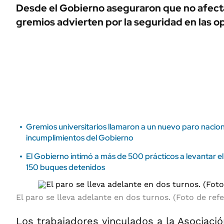
ÁMBITO DEBATE
Desde el Gobierno aseguraron que no afecta
Municipios
gremios advierten por la seguridad en las o
MEDIAKIT AMBITO DEBATE
URUGUAY
Gremios universitarios llamaron a un nuevo paro nacion
incumplimientos del Gobierno
El Gobierno intimó a más de 500 prácticos a levantar 
150 buques detenidos
El paro se lleva adelante en dos turnos. (Foto de ref
Los trabajadores vinculados a la Asociaci