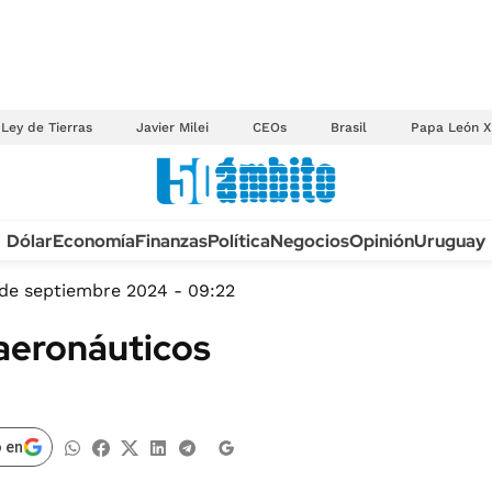
Ley de Tierras
Javier Milei
CEOs
Brasil
Papa León X
Anuario autos 2026
Dólar
Economía
Finanzas
Política
Negocios
Opinión
Uruguay
TECNOLOGÍA
NOVEDADES FISCA
MÉXICO
 de septiembre 2024 - 09:22
EDICTOS JUDICIAL
OPINIÓN
aeronáuticos
MULTAS
MUNDO
LICITACIONES
INFORMACIÓN GENERAL
CUADROS TARIFAR
ESPECTÁCULOS
 en
RECALL
DEPORTES