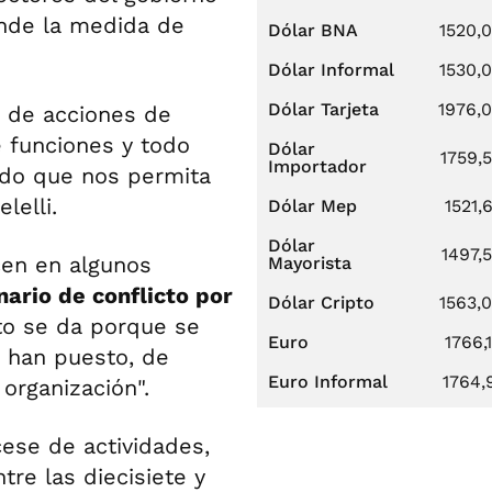
ende la medida de
Dólar BNA
1520,
Dólar Informal
1530,
Dólar Tarjeta
1976,
 de acciones de
e funciones y todo
Dólar
1759,
Importador
ido que nos permita
lelli.
Dólar Mep
1521,
Dólar
1497,
cen en algunos
Mayorista
ario de conflicto por
Dólar Cripto
1563,
cto se da porque se
Euro
1766,
 han puesto, de
Euro Informal
1764,
organización".
cese de actividades,
tre las diecisiete y