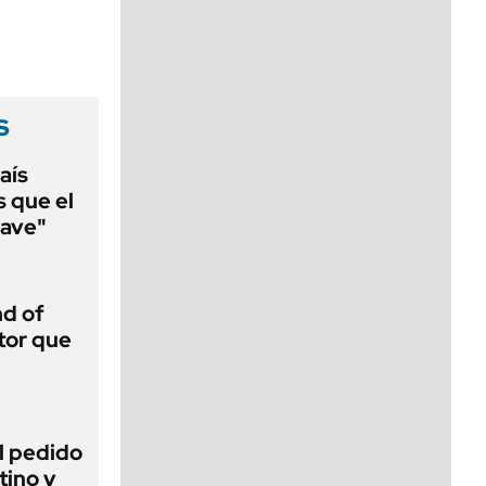
viernes de 10 a 18
s
aís
s que el
lave"
d of
tor que
l pedido
tino y