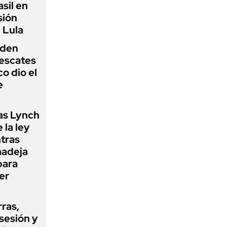
sil en
sión
 Lula
iden
rescates
o dio el
e
as Lynch
 la ley
ntras
madeja
para
er
rras,
sesión y