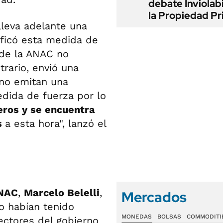
debate Inviolab
la Propiedad Pr
leva adelante una
ificó esta medida de
 de la ANAC no
rario, envió una
 no emitan una
edida de fuerza por lo
eros y se encuentra
s
a esta hora", lanzó el
ANAC
,
Marcelo Belelli
,
Mercados
 habían tenido
MONEDAS
BOLSAS
COMMODITI
ectores del gobierno