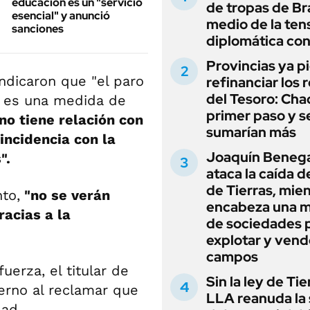
educación es un "servicio
de tropas de Bra
esencial" y anunció
medio de la ten
sanciones
diplomática con
Provincias ya p
ndicaron que "el paro
refinanciar los 
del Tesoro: Chac
C es una medida de
primer paso y s
no tiene relación con
sumarían más
incidencia con la
Joaquín Beneg
".
ataca la caída de
de Tierras, mie
to,
"no se verán
encabeza una 
racias a la
de sociedades 
explotar y vend
campos
uerza, el titular de
Sin la ley de Tie
ierno al reclamar que
LLA reanuda la 
dad.