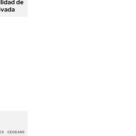
ilidad de
ivada
ES
CEDEARS