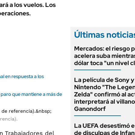
ANUARIO 2025
rá a los vuelos. Los
LIFESTYLE
EDICIÓN IMPRESA
peraciones.
AUTOS
Últimas noticia
Mercados: el riesgo p
acelera suba mientra
dólar toca "un nivel c
al en respuesta a los
La película de Sony y
Nintendo "The Legen
Zelda" confirmó al ac
el paro que mantiene a más de
interpretará al villano
Ganondorf
erencia).
La UEFA desestimó e
de disculpas de Infan
ón Trabajadores del