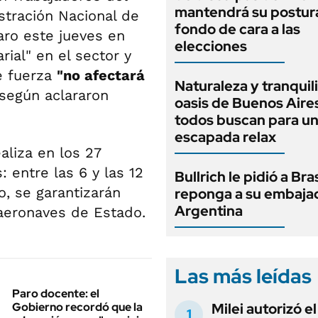
mantendrá su postur
stración Nacional de
fondo de cara a las
paro este jueves en
elecciones
rial" en el sector y
e fuerza
"no afectará
Naturaleza y tranquili
 según aclararon
oasis de Buenos Aire
todos buscan para u
escapada relax
aliza en los 27
 entre las 6 y las 12
Bullrich le pidió a Bra
o, se garantizarán
reponga a su embaja
Argentina
 aeronaves de Estado.
Las más leídas
Paro docente: el
Gobierno recordó que la
Milei autorizó e