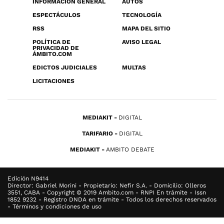
INFORMACIÓN GENERAL
AUTOS
ESPECTÁCULOS
TECNOLOGÍA
RSS
MAPA DEL SITIO
POLÍTICA DE
AVISO LEGAL
PRIVACIDAD DE
ÁMBITO.COM
EDICTOS JUDICIALES
MULTAS
LICITACIONES
MEDIAKIT
DIGITAL
TARIFARIO
DIGITAL
MEDIAKIT
AMBITO DEBATE
Edición N9414
Director: Gabriel Morini - Propietario: Nefir S.A. - Domicilio: Olleros
3551, CABA - Copyright © 2019 Ambito.com - RNPI En trámite - Issn
1852 9232 - Registro DNDA en trámite - Todos los derechos reservados
- Términos y condiciones de uso