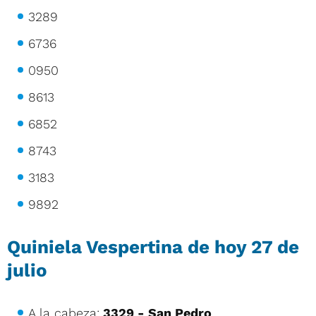
3289
6736
0950
8613
6852
8743
3183
9892
Quiniela Vespertina de hoy
27 de
julio
A la cabeza:
3329 - San Pedro