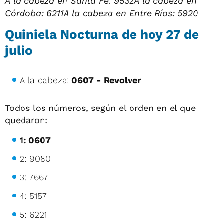
A la cabeza en Santa Fe:
9532
A la cabeza en
Córdoba: 6211
A la cabeza en Entre Ríos: 5920
Quiniela Nocturna de hoy
27 de
julio
A la cabeza:
0607 - Revolver
Todos los números, según el orden en el que
quedaron:
1: 0607
2: 9080
3: 7667
4: 5157
5: 6221