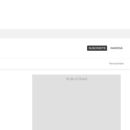
SUSCRIBITE
INGRESÁ
SUMATE A LA COMUNIDAD
Newsletter
DE ÁMBITO
LES
ACCESO FULL - $1.800/MES
ES
CORPORATIVO - CONSULTAR
Si tenés dudas comunicate
con nosotros a
IOS
suscripciones@ambito.com.ar
Llamanos al (54) 11 4556-
9147/48 o
al (54) 11 4449-3256 de lunes a