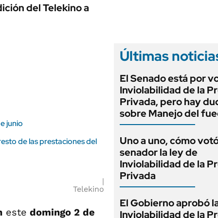
ANUARIO 2025
ición del Telekino a
LIFESTYLE
EDICIÓN IMPRESA
AUTOS
Últimas noticia
El Senado está por v
Inviolabilidad de la 
Privada, pero hay du
sobre Manejo del fu
e junio
Uno a uno, cómo vot
sto de las prestaciones del
senador la ley de
Inviolabilidad de la 
Privada
Telekino
El Gobierno aprobó l
n
este
domingo 2 de
Inviolabilidad de la 