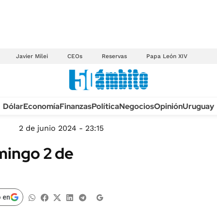
Javier Milei
CEOs
Reservas
Papa León XIV
Anuario autos 2026
Dólar
Economía
Finanzas
Política
Negocios
Opinión
Uruguay
TECNOLOGÍA
NOVEDADES FISCA
MÉXICO
2 de junio 2024 - 23:15
EDICTOS JUDICIAL
OPINIÓN
mingo 2 de
MULTAS
MUNDO
LICITACIONES
INFORMACIÓN GENERAL
CUADROS TARIFAR
ESPECTÁCULOS
 en
RECALL
DEPORTES