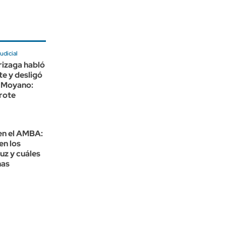
udicial
rizaga habló
e y desligó
 Moyano:
rote
en el AMBA:
en los
luz y cuáles
nas