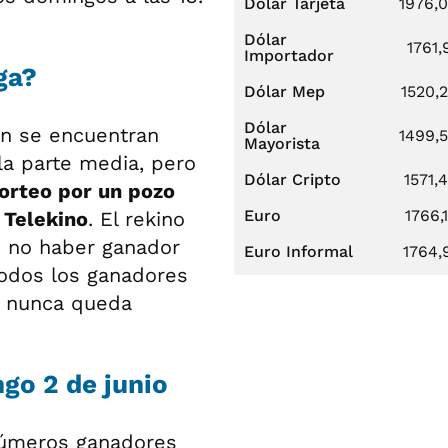
Dólar Tarjeta
1976,
Dólar
1761,
Importador
ga?
Dólar Mep
1520,
Dólar
tón se encuentran
1499,
Mayorista
a parte media, pero
Dólar Cripto
1571,
orteo por un pozo
Euro
1766,
 Telekino
. El rekino
 no haber ganador
Euro Informal
1764,
todos los ganadores
 y nunca queda
go 2 de junio
úmeros ganadores