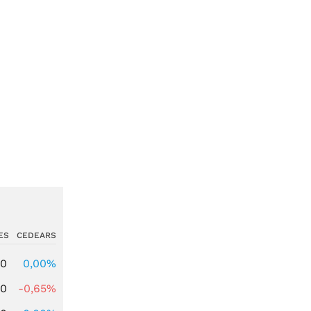
ES
CEDEARS
00
0,00%
00
-0,65%