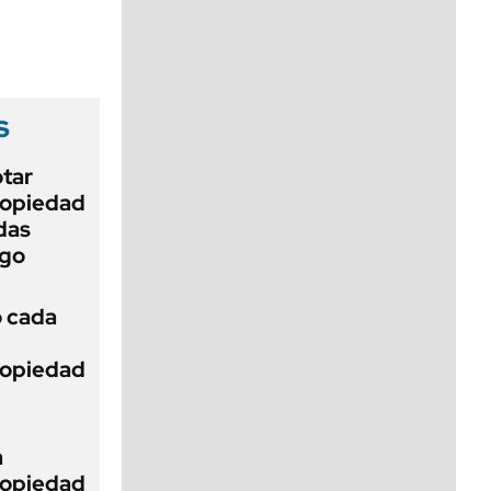
viernes de 10 a 18
s
otar
Propiedad
das
ego
ó cada
Propiedad
a
Propiedad