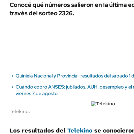
ÁMBITO DEBATE
Conocé qué números salieron en la última ed
Municipios
través del sorteo 2326.
MEDIAKIT AMBITO DEBATE
URUGUAY
Quiniela Nacional y Provincial: resultados del sábado 1 d
Cuándo cobro ANSES: jubilados, AUH, desempleo y el re
viernes 7 de agosto
Telekino.
Los resultados del
Telekino
se conociero