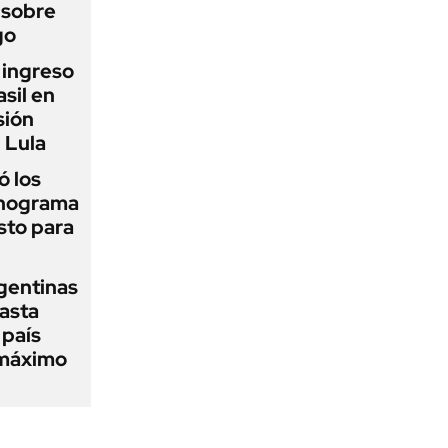
 sobre
go
l ingreso
sil en
sión
 Lula
 los
onograma
sto para
gentinas
asta
 país
 máximo