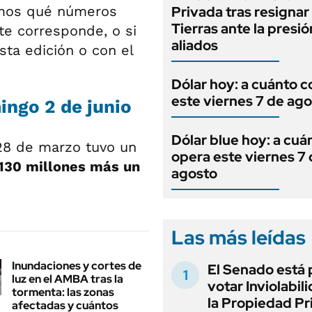
mos qué números
Privada tras resignar 
Tierras ante la presi
te corresponde, o si
aliados
sta edición o con el
Dólar hoy: a cuánto c
este viernes 7 de ag
ingo 2 de junio
Dólar blue hoy: a cuá
8 de marzo tuvo un
opera este viernes 7
130 millones más un
agosto
Las más leídas
Inundaciones y cortes de
El Senado está 
luz en el AMBA tras la
votar Inviolabil
tormenta: las zonas
la Propiedad Pr
afectadas y cuántos