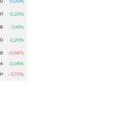
00
0,00%
91
0,20%
28
0,10%
50
0,20%
49
-0,08%
14
0,08%
91
-3,70%