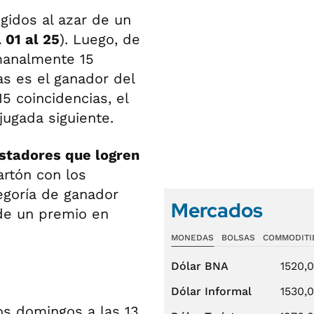
gidos al azar de un
 01 al 25
). Luego, de
emanalmente 15
ias es el ganador del
5 coincidencias, el
ugada siguiente.
stadores que logren
rtón con los
tegoría de ganador
Mercados
nde un premio en
MONEDAS
BOLSAS
COMMODITI
Dólar BNA
1520,
Dólar Informal
1530,
os domingos a las 13.