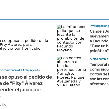
Investigación j
Candela A
nuevament
a Facundo
"Tuve un b
psicótico"
Alerta naranja
Temporal 
cómo sigu
 comenzará el 10 de agosto
cortes de 
ía se opuso al pedido de
son las zo
a de "Pity" Álvarez
afectadas
ender el juicio por
o
rillo