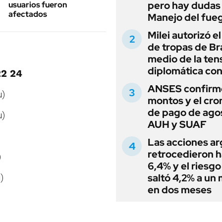
pero hay dudas
usuarios fueron
afectados
Manejo del fue
Milei autorizó e
de tropas de Bra
medio de la ten
diplomática con
22 24
ANSES confirmó
u)
montos y el cr
de pago de ago
u)
AUH y SUAF
Las acciones ar
retrocedieron h
)
6,4% y el riesgo
)
saltó 4,2% a un
en dos meses