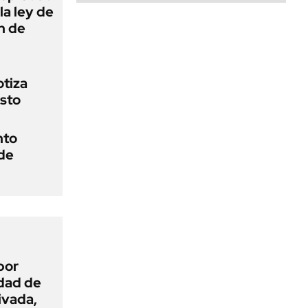
la ley de
ón de
otiza
osto
nto
 de
por
idad de
ivada,