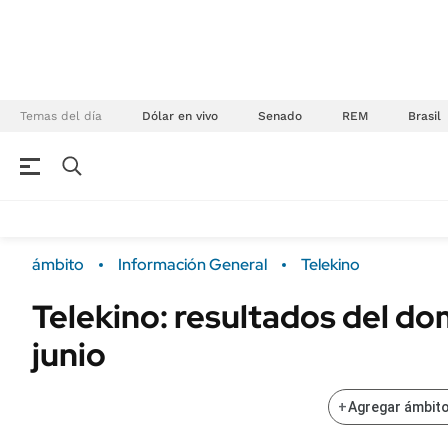
Temas del día
Dólar en vivo
Senado
REM
Brasil
NEGOCIOS
ÚLTIMAS NOTICIAS
Especiales Ámbito
ECONOMÍA
ámbito
Información General
Telekino
Real Estate
Banco de Datos
Telekino: resultados del do
Sustentabilidad
Campo
junio
Seguros
FINANZAS
ENERGY REPORT
Dólar
+
Agregar ámbito
POLÍTICA
Mercados
Nacional