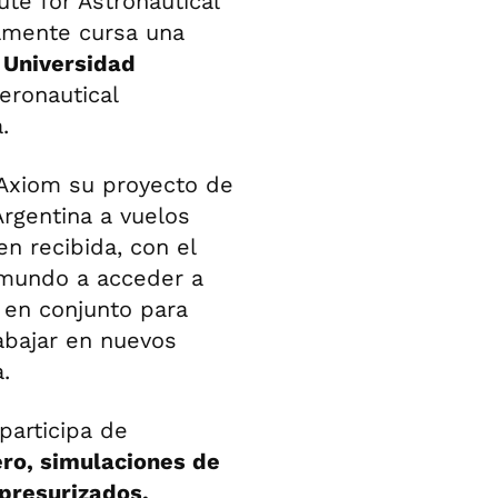
ute for Astronautical
almente cursa una
a Universidad
ronautical
.
Axiom su proyecto de
Argentina a vuelos
en recibida, con el
 mundo a acceder a
r en conjunto para
rabajar en nuevos
.
participa de
ro, simulaciones de
 presurizados,