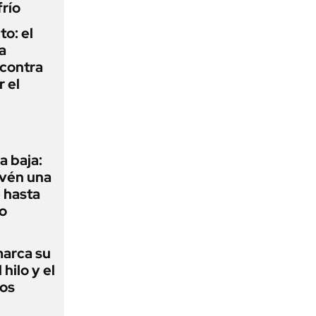
frío
to: el
a
 contra
r el
a baja:
evén una
e hasta
o
 marca su
hilo y el
los