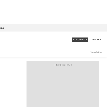
vas
SUSCRIBITE
INGRESÁ
SUMATE A LA COMUNIDAD
Newsletter
DE ÁMBITO
LES
ACCESO FULL - $1.800/MES
ES
CORPORATIVO - CONSULTAR
Si tenés dudas comunicate
con nosotros a
IOS
suscripciones@ambito.com.ar
Llamanos al (54) 11 4556-
9147/48 o
al (54) 11 4449-3256 de lunes a