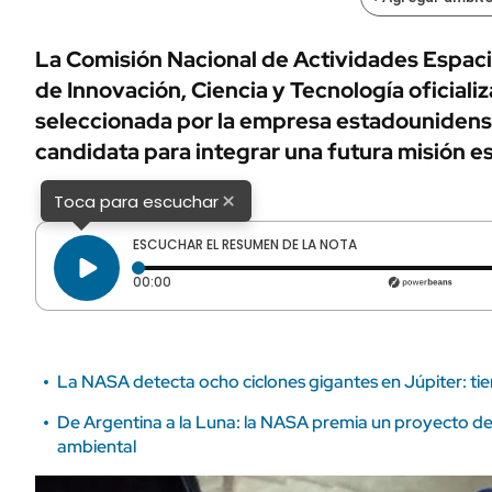
ÁMBITO DEBATE
Municipios
MEDIAKIT AMBITO DEBATE
La Comisión Nacional de Actividades Espacia
URUGUAY
de Innovación, Ciencia y Tecnología oficiali
seleccionada por la empresa estadounide
candidata para integrar una futura misión es
×
Toca para escuchar
ESCUCHAR EL RESUMEN DE LA NOTA
Tiempo transcurrido: 0 segundos
00:00
La NASA detecta ocho ciclones gigantes en Júpiter: tie
De Argentina a la Luna: la NASA premia un proyecto de
ambiental