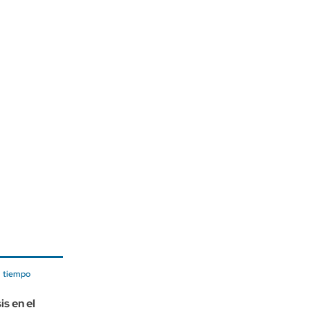
l tiempo
is en el