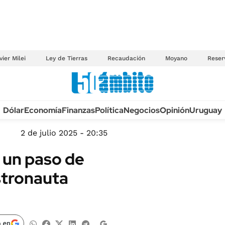
vier Milei
Ley de Tierras
Recaudación
Moyano
Reser
Anuario autos 2026
Dólar
Economía
Finanzas
Política
Negocios
Opinión
Uruguay
TECNOLOGÍA
NOVEDADES FISCA
MÉXICO
2 de julio 2025 - 20:35
EDICTOS JUDICIAL
OPINIÓN
 un paso de
MULTAS
MUNDO
stronauta
LICITACIONES
INFORMACIÓN GENERAL
CUADROS TARIFAR
ESPECTÁCULOS
RECALL
DEPORTES
 en