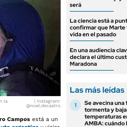
será
La ciencia está a pun
confirmar que Marte
vida en el pasado
En una audiencia clav
declara el último cus
Maradona
Las más leídas
n la
Instagram:
Se avecina una 
@noel.decastro
tormenta y baja
temperaturas en
tro Campos
está a un
AMBA: cuándo l
auta argentina
y viajar