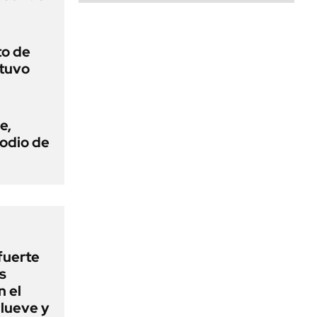
to de
 tuvo
e,
todio de
fuerte
s
 el
lueve y