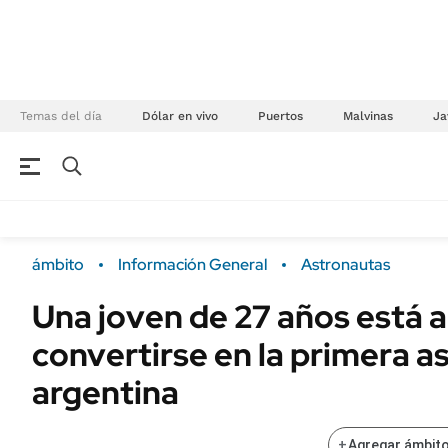
Temas del día
Dólar en vivo
Puertos
Malvinas
Ja
NEGOCIOS
ÚLTIMAS NOTICIAS
Especiales Ámbito
ECONOMÍA
ámbito
Información General
Astronautas
Real Estate
Banco de Datos
Una joven de 27 años está a
Sustentabilidad
Campo
convertirse en la primera a
Seguros
FINANZAS
ENERGY REPORT
argentina
Dólar
POLÍTICA
Mercados
+
Agregar ámbito
Nacional