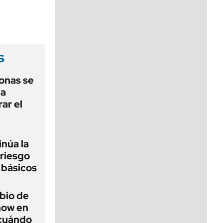
viernes de 10 a 18
s
onas se
la
ar el
inúa la
 riesgo
 básicos
bio de
how en
 cuándo