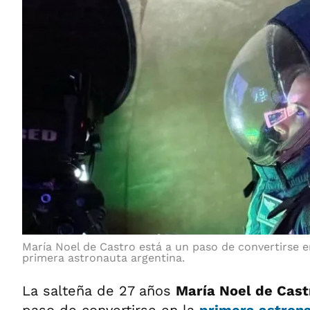
María Noel de Castro está a un paso de convertirse e
primera astronauta argentina.
La salteña de 27 años
María Noel de Cas
paso de convertirse en la
primera astron