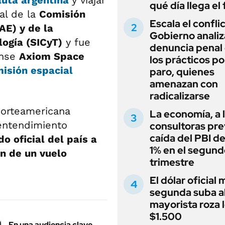
qué día llega el 
al de la
Comisión
Escala el conflic
AE) y de la
Gobierno analiz
logía (SICyT)
y fue
denuncia penal
ense
Axiom Space
los prácticos po
misión espacial
paro, quienes
amenazan con
radicalizarse
norteamericana
La economía, a l
entendimiento
consultoras pr
caída del PBI d
o oficial del país a
1% en el segund
ón de un vuelo
trimestre
El dólar oficial
segunda suba al 
mayorista roza 
$1.500
En una audiencia clave,