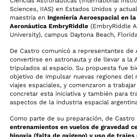
Ciencias Astronáuticas (International Instit
Sciences, IIAS) en Estados Unidos y actu
maestría en
Ingeniería Aeroespacial en l
Aeronáutica EmbryRiddle
(EmbryRiddle Ae
University), campus Daytona Beach, Florida
De Castro comunicó a representantes de 
convertirse en astronauta y de llevar a la 
tripulados al espacio. Su propuesta fue bi
objetivo de impulsar nuevas regiones del
viajes espaciales, y comenzaron a trabaja
concretar esta iniciativa y también para t
aspectos de la industria espacial argentina
Como parte de su preparación, de Castro 
entrenamientos en vuelos de gravedad ce
hipoxia (falta de oxígeno) y uso de trajes