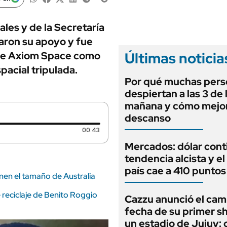
ANUARIO 2025
LIFESTYLE
EDICIÓN IMPRESA
AUTOS
les y de la Secretaría
zaron su apoyo y fue
Últimas noticia
nse Axiom Space como
pacial tripulada.
Por qué muchas pers
despiertan a las 3 de 
mañana y cómo mejor
descanso
Duración: 43 segundos
00:43
Mercados: dólar cont
tendencia alcista y el
país cae a 410 puntos
nen el tamaño de Australia
 reciclaje de Benito Roggio
Cazzu anunció el cam
fecha de su primer s
un estadio de Jujuy: