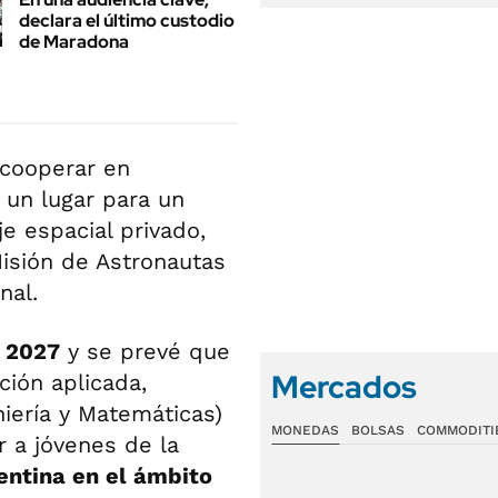
declara el último custodio
de Maradona
 cooperar en
 un lugar para un
je espacial privado,
isión de Astronautas
nal.
e 2027
y se prevé que
Mercados
ción aplicada,
niería y Matemáticas)
MONEDAS
BOLSAS
COMMODITI
ar a jóvenes de la
entina en el ámbito