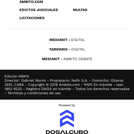
ÁMBITO.COM
EDICTOS JUDICIALES
MULTAS
LICITACIONES
MEDIAKIT
DIGITAL
TARIFARIO
DIGITAL
MEDIAKIT
AMBITO DEBATE
Edición N9415
Director: Gabriel Morini - Propietario: Nefir S.A. - Domicilio: Olleros
3551, CABA - Copyright © 2019 Ambito.com - RNPI En trámite - Issn
1852 9232 - Registro DNDA en trámite - Todos los derechos reservados
- Términos y condiciones de uso