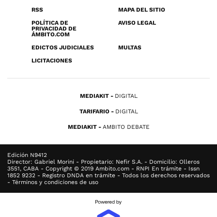
RSS
MAPA DEL SITIO
POLÍTICA DE
AVISO LEGAL
PRIVACIDAD DE
ÁMBITO.COM
EDICTOS JUDICIALES
MULTAS
LICITACIONES
MEDIAKIT
DIGITAL
TARIFARIO
DIGITAL
MEDIAKIT
AMBITO DEBATE
Edición N9412
Director: Gabriel Morini - Propietario: Nefir S.A. - Domicilio: Olleros
3551, CABA - Copyright © 2019 Ambito.com - RNPI En trámite - Issn
1852 9232 - Registro DNDA en trámite - Todos los derechos reservados
- Términos y condiciones de uso