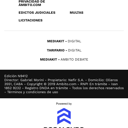
PRIVACIDAD DE
ÁMBITO.COM
EDICTOS JUDICIALES
MULTAS
LICITACIONES
MEDIAKIT
DIGITAL
TARIFARIO
DIGITAL
MEDIAKIT
AMBITO DEBATE
Edición N9412
Director: Gabriel Morini - Propietario: Nefir S.A. - Domicilio: Olleros
3551, CABA - Copyright © 2019 Ambito.com - RNPI En trámite - Issn
1852 9232 - Registro DNDA en trámite - Todos los derechos reservados
- Términos y condiciones de uso