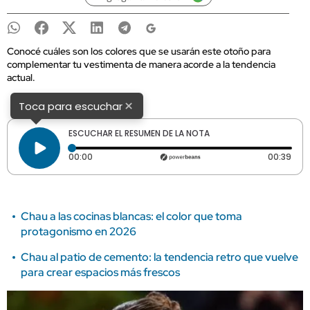
Conocé cuáles son los colores que se usarán este otoño para
complementar tu vestimenta de manera acorde a la tendencia
actual.
×
Toca para escuchar
ESCUCHAR EL RESUMEN DE LA NOTA
Tiempo transcurrido: 0 segundos
Dura
00:00
00:39
Chau a las cocinas blancas: el color que toma
protagonismo en 2026
Chau al patio de cemento: la tendencia retro que vuelve
para crear espacios más frescos