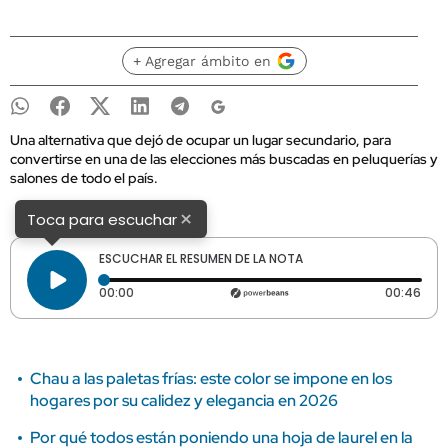
+ Agregar ámbito en
Una alternativa que dejó de ocupar un lugar secundario, para
convertirse en una de las elecciones más buscadas en peluquerías y
salones de todo el país.
×
Toca para escuchar
ESCUCHAR EL RESUMEN DE LA NOTA
Tiempo transcurrido: 0 segundos
Dura
00:00
00:46
Chau a las paletas frías: este color se impone en los
hogares por su calidez y elegancia en 2026
Por qué todos están poniendo una hoja de laurel en la