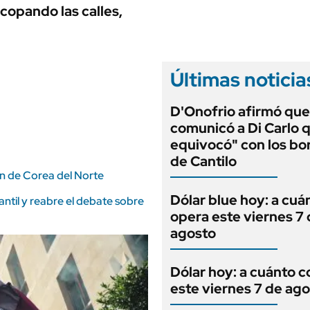
ANUARIO 2025
 copando las calles,
LIFESTYLE
EDICIÓN IMPRESA
AUTOS
Últimas noticia
D'Onofrio afirmó que
comunicó a Di Carlo 
equivocó" con los bo
de Cantilo
ón de Corea del Norte
Dólar blue hoy: a cuá
antil y reabre el debate sobre
opera este viernes 7
agosto
Dólar hoy: a cuánto c
este viernes 7 de ag