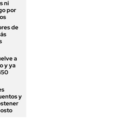
s ni
go por
dos
ores de
más
s
uelve a
o y ya
 450
es
uentos y
ostener
gosto