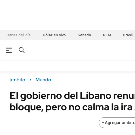
Temas del día
Dólar en vivo
Senado
REM
Brasil
NEGOCIOS
ÚLTIMAS NOTICIAS
Especiales Ámbito
ECONOMÍA
ámbito
Mundo
Real Estate
Banco de Datos
El gobierno del Líbano renu
Sustentabilidad
Campo
bloque, pero no calma la ira 
Seguros
FINANZAS
ENERGY REPORT
Dólar
+
Agregar ámbito
POLÍTICA
Mercados
Nacional