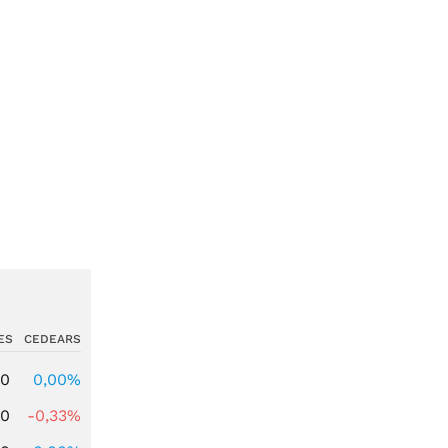
ES
CEDEARS
00
0,00%
00
-0,33%