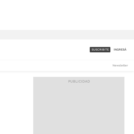
SUSCRIBITE
INGRESÁ
SUMATE A LA COMUNIDAD
Newsletter
DE ÁMBITO
LES
ACCESO FULL - $1.800/MES
ES
CORPORATIVO - CONSULTAR
Si tenés dudas comunicate
con nosotros a
IOS
suscripciones@ambito.com.ar
Llamanos al (54) 11 4556-
9147/48 o
al (54) 11 4449-3256 de lunes a