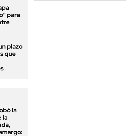
papa
o" para
ntre
 un plazo
és que
os
obó la
 la
ada,
 amargo: