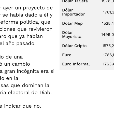
Dólar Tarjeta
1976,
r ayer un proyecto de
Dólar
1761,
 se había dado a él y
Importador
eforma política, que
Dólar Mep
1525,
ciones que revivieron
Dólar
1499,
ero que ya habían
Mayorista
 el año pasado.
Dólar Cripto
1575,
Euro
1766,
io de una
ió un cambio
Euro Informal
1763,
a gran incógnita era si
do en la
osas que dominan la
ria electoral de Diab.
e indicar que no.