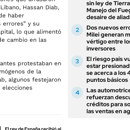
sin ley de Tierra
 Líbano, Hassan Diab,
Manejo del Fue
 de haber
desaire de alia
 errores” y su
Dos nuevos err
pital, lo que alimentó
Milei generan 
de cambio en las
vértigo entre lo
inversores
El riesgo país v
antes protestaban en
estar presionad
rimógenos de la
se acerca a los
ab, algunos festejaron
puntos básicos
 elecciones
Las automotric
refuerzan desc
créditos para s
las ventas en a
El rey de España recibió al