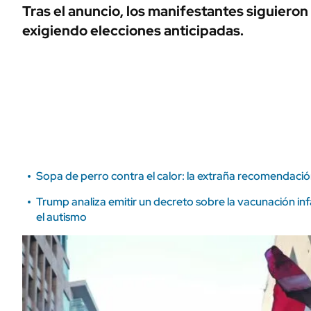
ÁMBITO DEBATE
Tras el anuncio, los manifestantes siguieron
Municipios
exigiendo elecciones anticipadas.
MEDIAKIT AMBITO DEBATE
URUGUAY
Sopa de perro contra el calor: la extraña recomendaci
Trump analiza emitir un decreto sobre la vacunación inf
el autismo