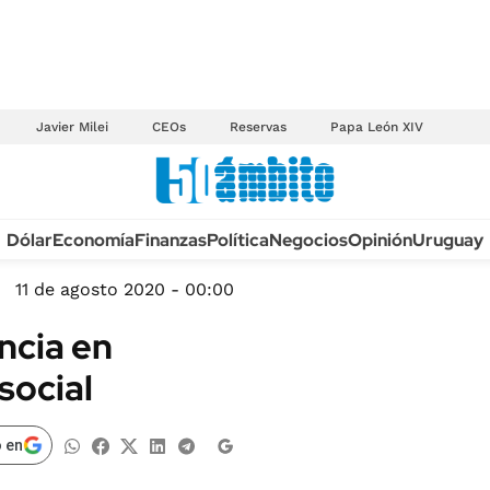
Javier Milei
CEOs
Reservas
Papa León XIV
Anuario autos 2026
Dólar
Economía
Finanzas
Política
Negocios
Opinión
Uruguay
TECNOLOGÍA
NOVEDADES FISCA
MÉXICO
11 de agosto 2020 - 00:00
EDICTOS JUDICIAL
OPINIÓN
ncia en
MULTAS
MUNDO
social
LICITACIONES
INFORMACIÓN GENERAL
CUADROS TARIFAR
ESPECTÁCULOS
 en
RECALL
DEPORTES