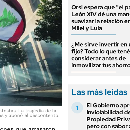
Orsi espera que "el 
León XIV dé una man
suavizar la relación e
Milei y Lula
¿Me sirve invertir en
fijo? Todo lo que ten
considerar antes de
inmovilizar tus ahorr
Las más leídas
El Gobierno apr
otestas. La tragedia de la
Inviolabilidad de
os y abonó el descontento.
Propiedad Priv
pero con sabor
iones que arrasaron