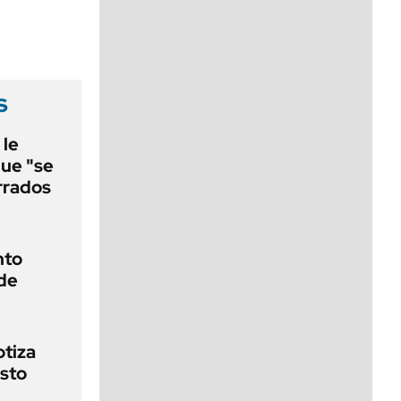
viernes de 10 a 18
s
 le
que "se
rrados
nto
 de
otiza
osto