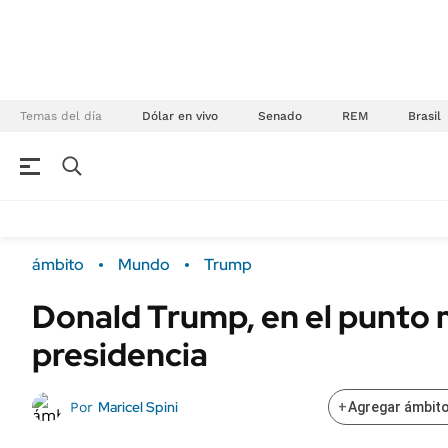
Temas del día
Dólar en vivo
Senado
REM
Brasil
NEGOCIOS
ÚLTIMAS NOTICIAS
Especiales Ámbito
ECONOMÍA
ámbito
Mundo
Trump
Real Estate
Banco de Datos
Donald Trump, en el punto 
Sustentabilidad
Campo
presidencia
Seguros
FINANZAS
ENERGY REPORT
Dólar
Maricel Spini
Por
+
Agregar ámbito
POLÍTICA
Mercados
Nacional