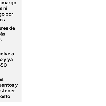
 amargo:
s ni
go por
dos
ores de
más
s
uelve a
o y ya
 450
es
uentos y
ostener
gosto