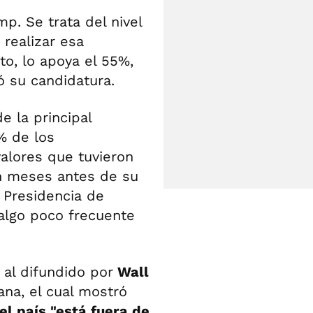
p. Se trata del nivel
realizar esa
to, lo apoya el 55%,
ó su candidatura.
e la principal
% de los
valores que tuvieron
 meses antes de su
 Presidencia de
algo poco frecuente
al difundido por
Wall
ana, el cual mostró
l país "está fuera de