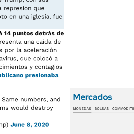
a represión que
o en una iglesia, fue
 14 puntos detrás de
presenta una caída de
por la aceleración
avirus, que colocó a
cimientos y contagios
ublicano presionaba
Mercados
g. Same numbers, and
Dems would destroy
MONEDAS
BOLSAS
COMMODITI
ump)
June 8, 2020