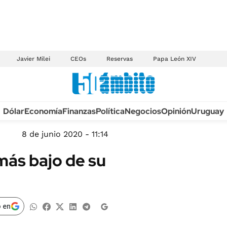
Javier Milei
CEOs
Reservas
Papa León XIV
Anuario autos 2026
Dólar
Economía
Finanzas
Política
Negocios
Opinión
Uruguay
TECNOLOGÍA
NOVEDADES FISCA
MÉXICO
8 de junio 2020 - 11:14
EDICTOS JUDICIAL
OPINIÓN
más bajo de su
MULTAS
MUNDO
LICITACIONES
INFORMACIÓN GENERAL
CUADROS TARIFAR
ESPECTÁCULOS
 en
RECALL
DEPORTES