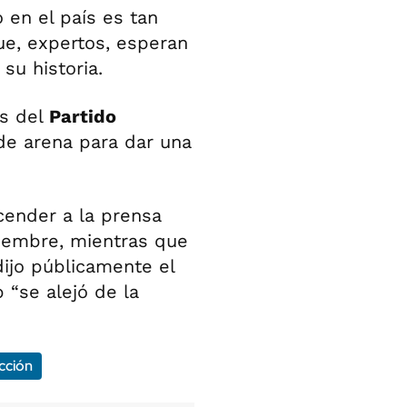
 en el país es tan
e, expertos, esperan
su historia.
as del
Partido
de arena para dar una
cender a la prensa
viembre, mientras que
dijo públicamente el
“se alejó de la
cción