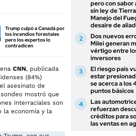
pero con sabor
sin ley de Tierra
Manejo del Fue
desaire de alia
Trump culpó a Canadá por
los incendios forestales
Dos nuevos err
pero los expertos lo
Milei generan 
contradicen
vértigo entre lo
inversores
adena
CNN
, publicada
El riesgo país v
estar presionad
nidenses (84%)
se acerca a los
el asesinato de
puntos básicos
o sondeo mostró que
Las automotric
ones interraciales son
refuerzan desc
 la economía y la
créditos para s
las ventas en a
de Trump, con sus