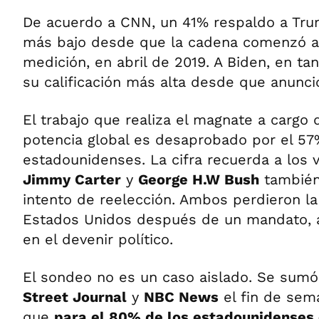
De acuerdo a CNN, un 41% respaldo a Trum
más bajo desde que la cadena comenzó a 
medición, en abril de 2019. A Biden, en tan
su calificación más alta desde que anunci
El trabajo que realiza el magnate a cargo d
potencia global es desaprobado por el 57
estadounidenses. La cifra recuerda a los 
Jimmy Carter
y
George H.W Bush
también
intento de reelección. Ambos perdieron la
Estados Unidos después de un mandato, 
en el devenir político.
El sondeo no es un caso aislado. Se sumó 
Street Journal
y
NBC News
el fin de sem
que
para el 80% de los estadounidenses e