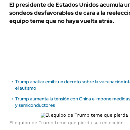
ÁMBITO DEBATE
El presidente de Estados Unidos acumula un
Municipios
sondeos desfavorables de cara a la reelecc
MEDIAKIT AMBITO DEBATE
URUGUAY
equipo teme que no haya vuelta atrás.
Trump analiza emitir un decreto sobre la vacunación inf
el autismo
Trump aumenta la tensión con China e impone medidas 
y semiconductores
El equipo de Trump teme que pierda su reelección.