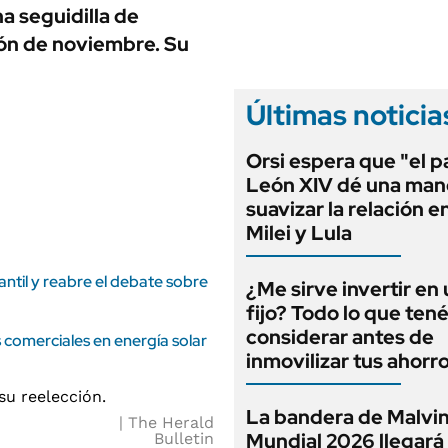
ANUARIO 2025
a seguidilla de
LIFESTYLE
EDICIÓN IMPRESA
ión de noviembre. Su
AUTOS
Últimas noticia
Orsi espera que "el 
León XIV dé una man
suavizar la relación e
Milei y Lula
antil y reabre el debate sobre
¿Me sirve invertir en
fijo? Todo lo que ten
considerar antes de
comerciales en energía solar
inmovilizar tus ahorr
La bandera de Malvin
The Herald
Mundial 2026 llegará
Bulletin