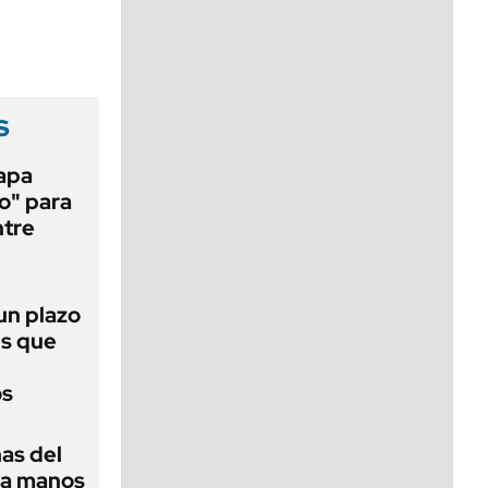
viernes de 10 a 18
s
papa
o" para
ntre
 un plazo
és que
os
as del
 a manos