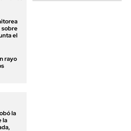
nitorea
l sobre
unta el
un rayo
os
obó la
 la
ada,