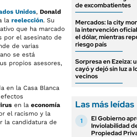
de excombatientes
ados Unidos
,
Donald
a la
reelección
. Su
Mercados: la city mo
tativo que ha marcado
la intervención oficia
el dólar, mientras rep
s por el asesinato de
riesgo país
nde de varias
ano se está
Sorpresa en Ezeiza: 
us propios asesores,
cayó y dejó sin luz a l
vecinos
da en la Casa Blanca
 efectos
Las más leídas
irus
en la
economía
r el racismo y la
El Gobierno apr
r la candidatura de
Inviolabilidad de
Propiedad Priv