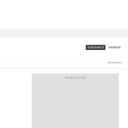
SUSCRIBITE
INGRESÁ
SUMATE A LA COMUNIDAD
Newsletter
DE ÁMBITO
LES
ACCESO FULL - $1.800/MES
ES
CORPORATIVO - CONSULTAR
Si tenés dudas comunicate
con nosotros a
IOS
suscripciones@ambito.com.ar
Llamanos al (54) 11 4556-
9147/48 o
al (54) 11 4449-3256 de lunes a