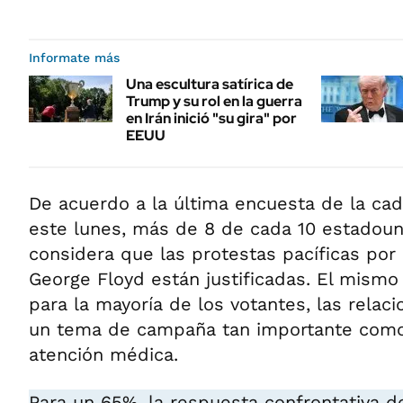
Informate más
Una escultura satírica de
Trump y su rol en la guerra
en Irán inició "su gira" por
EEUU
De acuerdo a la última encuesta de la c
este lunes, más de 8 de cada 10 estadou
considera que las protestas pacíficas por 
George Floyd están justificadas. El mism
para la mayoría de los votantes, las relaci
un tema de campaña tan importante como
atención médica.
Para un 65%, la respuesta confrontativa 