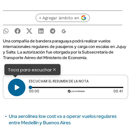
+ Agregar ámbito en
Una compañía de bandera paraguaya podrá realizar vuelos
internacionales regulares de pasajeros y carga con escalas en Jujuy
y Salta. La autorización fue otorgada por la Subsecretaría de
Transporte Aéreo del Ministerio de Economía.
×
Toca para escuchar
ESCUCHAR EL RESUMEN DE LA NOTA
Tiempo transcurrido: 0 segundos
Dura
00:00
00:41
Una aerolínea low cost va a operar vuelos regulares
entre Medellín y Buenos Aires