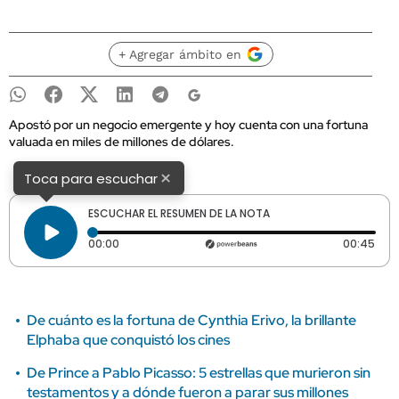
+ Agregar ámbito en
Apostó por un negocio emergente y hoy cuenta con una fortuna
valuada en miles de millones de dólares.
×
Toca para escuchar
ESCUCHAR EL RESUMEN DE LA NOTA
Tiempo transcurrido: 0 segundos
Dura
00:00
00:45
De cuánto es la fortuna de Cynthia Erivo, la brillante
Elphaba que conquistó los cines
De Prince a Pablo Picasso: 5 estrellas que murieron sin
testamentos y a dónde fueron a parar sus millones