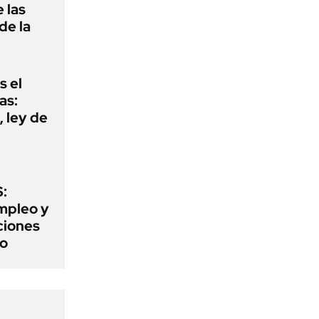
 las
de la
s el
as:
 ley de
:
mpleo y
aciones
to