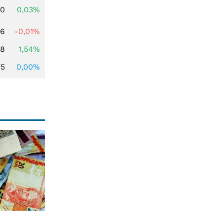
50
0,03%
46
-0,01%
68
1,54%
75
0,00%