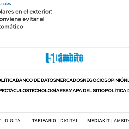
onales
lares en el exterior:
onviene evitar el
tomático
LÍTICA
BANCO DE DATOS
MERCADOS
NEGOCIOS
OPINIÓN
PECTÁCULOS
TECNOLOGÍA
RSS
MAPA DEL SITIO
POLÍTICA 
T
DIGITAL
TARIFARIO
DIGITAL
MEDIAKIT
AMBIT