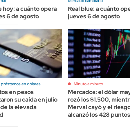
mal
Mercado cambiario
e hoy: a cuánto opera
Real blue: a cuánto op
es 6 de agosto
jueves 6 de agosto
n préstamos en dólares
Minuto a minuto
tos en pesos
Mercados: el dólar ma
aron su caída en julio
rozó los $1.500, mient
de la elevada
Merval cayó y el riesgo
d
alcanzó los 428 punto