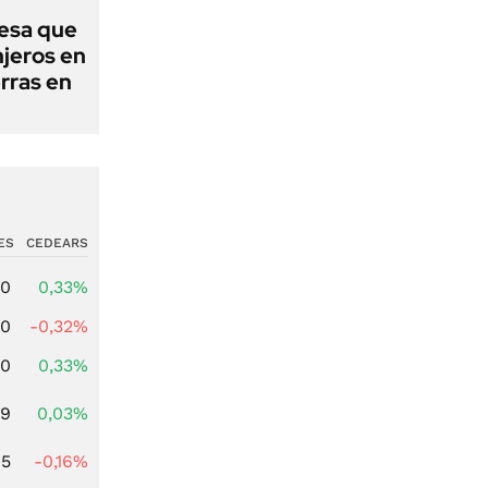
esa que
njeros en
erras en
ES
CEDEARS
00
0,33%
00
-0,32%
00
0,33%
39
0,03%
45
-0,16%