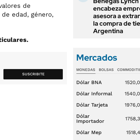
Benegas Lynch
valores de
encabeza empr
 de edad, género,
asesora a extra
la compra de ti
Argentina
iculares.
Mercados
MONEDAS
BOLSAS
COMMODITI
SUSCRIBITE
Dólar BNA
1520,
Dólar Informal
1540,
Dólar Tarjeta
1976,
Dólar
1758,
Importador
Dólar Mep
1518,