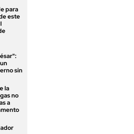
de para
 de este
l
de
ésar":
 un
erno sin
e la
agas no
as a
camento
nador