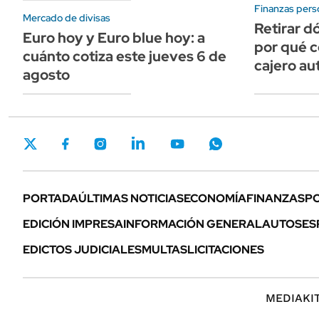
Finanzas pers
Mercado de divisas
Retirar dó
Euro hoy y Euro blue hoy: a
por qué c
cuánto cotiza este jueves 6 de
cajero au
agosto
PORTADA
ÚLTIMAS NOTICIAS
ECONOMÍA
FINANZAS
PO
EDICIÓN IMPRESA
INFORMACIÓN GENERAL
AUTOS
ES
EDICTOS JUDICIALES
MULTAS
LICITACIONES
MEDIAKI