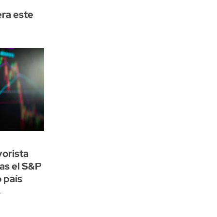
era este
yorista
ras el S&P
 país
s