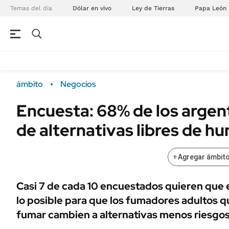
Temas del día
Dólar en vivo
Ley de Tierras
Papa León 
NEGOCIOS
ÚLTIMAS NOTICIAS
Especiales Ámbito
ECONOMÍA
ámbito
Negocios
Real Estate
Banco de Datos
Encuesta: 68% de los argent
Sustentabilidad
Campo
de alternativas libres de h
Seguros
FINANZAS
ENERGY REPORT
Dólar
+
Agregar ámbito
POLÍTICA
Mercados
Nacional
ÁMBITO DEBATE
Casi 7 de cada 10 encuestados quieren que 
Municipios
lo posible para que los fumadores adultos q
MEDIAKIT AMBITO DEBATE
URUGUAY
fumar cambien a alternativas menos riesgo