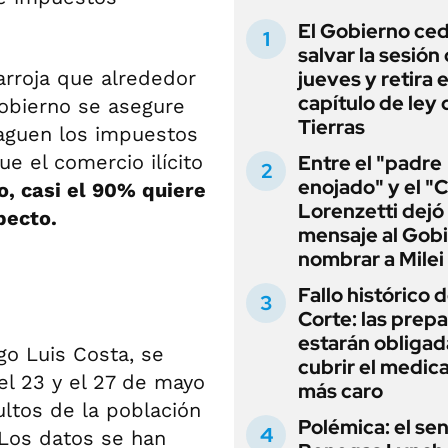
El Gobierno ce
salvar la sesión
arroja que alrededor
jueves y retira e
capítulo de ley 
Gobierno se asegure
Tierras
aguen los impuestos
e el comercio ilícito
Entre el "padre
enojado" y el "C
, casi el 90% quiere
Lorenzetti dejó
pecto.
mensaje al Gobi
nombrar a Milei
Fallo histórico d
Corte: las prep
estarán obligad
go Luis Costa, se
cubrir el medi
el 23 y el 27 de mayo
más caro
ltos de la población
Polémica: el se
 Los datos se han