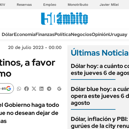
XIV
Reservas
Empleo
Monotributo
Javier Milei
Anuario autos 2026
Dólar
Economía
Finanzas
Política
Negocios
Opinión
Uruguay
TECNOLOGÍA
NOVEDADES FISCA
MÉXICO
20 de julio 2023 - 00:00
Últimas Noticia
EDICTOS JUDICIAL
OPINIÓN
inos, a favor
MULTAS
Dólar hoy: a cuánto c
MUNDO
umo
LICITACIONES
este jueves 6 de ago
INFORMACIÓN GENERAL
CUADROS TARIFAR
ESPECTÁCULOS
Dólar blue hoy: a cuá
 en
RECALL
DEPORTES
opera este jueves 6 
ANUARIO 2025
agosto
el Gobierno haga todo
LIFESTYLE
EDICIÓN IMPRESA
ue no desean dejar de
AUTOS
Dólar, inflación y PBI:
sas
gurúes de la city re