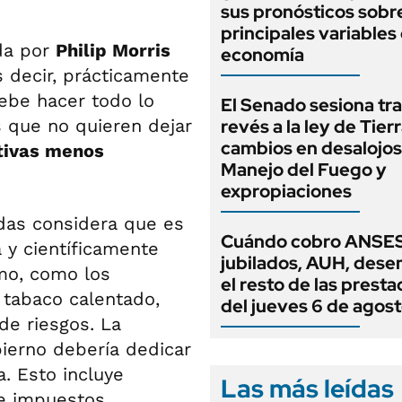
sus pronósticos sobre
principales variables 
da por
Philip Morris
economía
s decir, prácticamente
ebe hacer todo lo
El Senado sesiona tra
s que no quieren dejar
revés a la ley de Tierr
cambios en desalojos,
tivas menos
Manejo del Fuego y
expropiaciones
das considera que es
Cuándo cobro ANSES
 y científicamente
jubilados, AUH, dese
mo, como los
el resto de las prest
e tabaco calentado,
del jueves 6 de agos
de riesgos. La
ierno debería dedicar
. Esto incluye
Las más leídas
 e impuestos