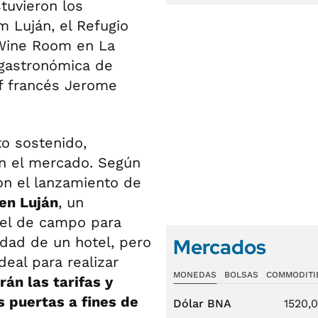
stuvieron los
 Luján, el Refugio
 Wine Room en La
 gastronómica de
f francés Jerome
o sostenido,
en el mercado. Según
on el lanzamiento de
en Luján
, un
tel de campo para
idad de un hotel, pero
Mercados
deal para realizar
MONEDAS
BOLSAS
COMMODITI
án las tarifas y
s puertas a fines de
Dólar BNA
1520,