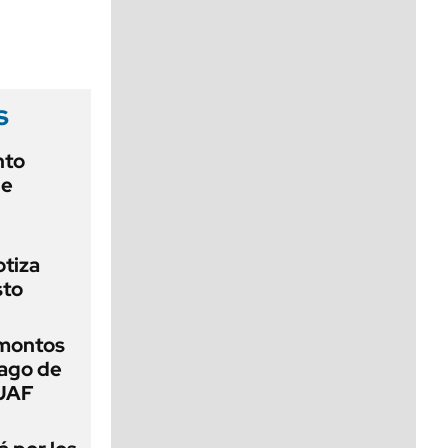
viernes de 10 a 18
s
nto
de
otiza
sto
 montos
pago de
SUAF