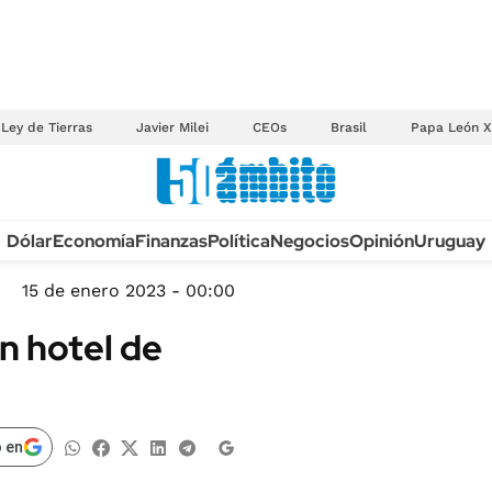
Ley de Tierras
Javier Milei
CEOs
Brasil
Papa León X
Anuario autos 2026
Dólar
Economía
Finanzas
Política
Negocios
Opinión
Uruguay
TECNOLOGÍA
NOVEDADES FISCA
MÉXICO
15 de enero 2023 - 00:00
EDICTOS JUDICIAL
OPINIÓN
n hotel de
MULTAS
MUNDO
LICITACIONES
INFORMACIÓN GENERAL
CUADROS TARIFAR
ESPECTÁCULOS
 en
RECALL
DEPORTES