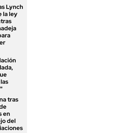
as Lynch
 la ley
ntras
madeja
para
er
flación
lada,
que
las
"
na tras
 de
s en
jo del
iaciones