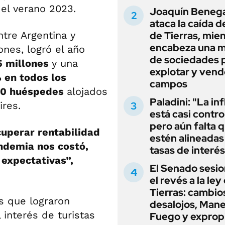
el verano 2023.
Joaquín Beneg
ataca la caída de
tre Argentina y
de Tierras, mie
encabeza una 
nes, logró el año
de sociedades 
5 millones
y una
explotar y vend
 en todos los
campos
00 huéspedes
alojados
Paladini: "La in
ires.
está casi contro
pero aún falta 
cuperar rentabilidad
estén alineadas 
andemia nos costó,
tasas de interés
expectativas”,
El Senado sesio
el revés a la ley
Tierras: cambio
s que lograron
desalojos, Mane
 interés de turistas
Fuego y exprop