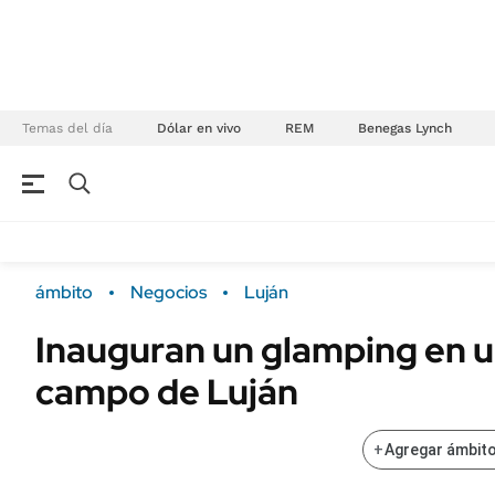
Temas del día
Dólar en vivo
REM
Benegas Lynch
NEGOCIOS
ÚLTIMAS NOTICIAS
Especiales Ámbito
ECONOMÍA
ámbito
Negocios
Luján
Real Estate
Banco de Datos
Inauguran un glamping en u
Sustentabilidad
Campo
campo de Luján
Seguros
FINANZAS
ENERGY REPORT
Dólar
+
Agregar ámbito
POLÍTICA
Mercados
Nacional