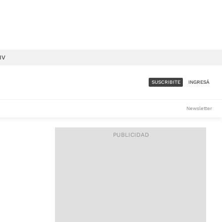
IV
SUSCRIBITE
INGRESÁ
SUMATE A LA COMUNIDAD
Newsletter
DE ÁMBITO
LES
ACCESO FULL - $1.800/MES
ES
CORPORATIVO - CONSULTAR
Si tenés dudas comunicate
con nosotros a
IOS
suscripciones@ambito.com.ar
Llamanos al (54) 11 4556-
9147/48 o
al (54) 11 4449-3256 de lunes a