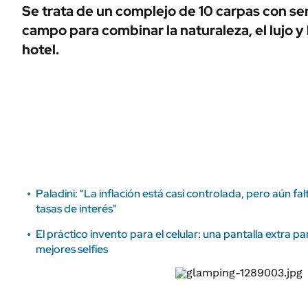
ÁMBITO DEBATE
Se trata de un complejo de 10 carpas con ser
Municipios
campo para combinar la naturaleza, el lujo 
MEDIAKIT AMBITO DEBATE
URUGUAY
hotel.
Paladini: "La inflación está casi controlada, pero aún fa
tasas de interés"
El práctico invento para el celular: una pantalla extra p
mejores selfies