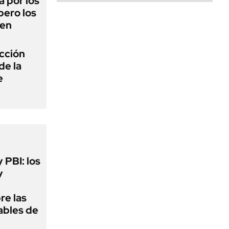
 por los
pero los
cen
ección
de la
e
y PBI: los
y
re las
ables de