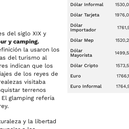
Dólar Informal
1530,
Dólar Tarjeta
1976,
Dólar
1761,
Importador
s del siglo XIX y
Dólar Mep
1520,
ur y camping.
inición la usaron los
Dólar
1499,
Mayorista
as del turismo al
res indican que los
Dólar Cripto
1573,
iajes de los reyes de
Euro
1766,
ealezas visitaba
Euro Informal
1764,
nquistar terrenos
 El glamping refería
ey.
uraleza y la libertad