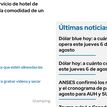
ANUARIO 2025
vicio de hotel de
LIFESTYLE
EDICIÓN IMPRESA
y la comodidad de un
AUTOS
Últimas noticia
Dólar blue hoy: a cuá
opera este jueves 6 
agosto
Dólar hoy: a cuánto c
lta que estén alineadas las
este jueves 6 de ago
ara grabar videos y sacar
ANSES confirmó los
y el cronograma de 
agosto para AUH y 
Glamping.