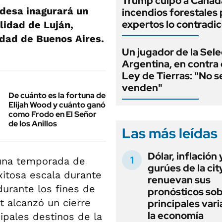
Trump culpó a Canadá
desa inagurará un
incendios forestales 
expertos lo contradi
lidad de Luján,
udad de Buenos Aires.
Un jugador de la Sel
Argentina, en contra 
Ley de Tierras: "No s
venden"
De cuánto es la fortuna de
Elijah Wood y cuánto ganó
como Frodo en El Señor
de los Anillos
Las más leídas
Dólar, inflación 
una temporada de
gurúes de la cit
xitosa escala durante
renuevan sus
durante los fines de
pronósticos sob
 alcanzó un cierre
principales vari
la economía
ipales destinos de la