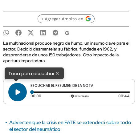
+ Agregar ámbito en
La multinacional produce negro de humo, un insumo clave para el
sector. Decidió desmantelar su fábrica, fundada en 1962, y
desprenderse de unos 150 trabajadores. Otro impacto de la
apertura importadora.
×
Toca para escuchar
ESCUCHAR EL RESUMEN DE LA NOTA
Tiempo transcurrido: 0 segundos
Dura
00:00
00:44
Advierten que la crisis en FATE se extenderá sobre todo
el sector del neumático