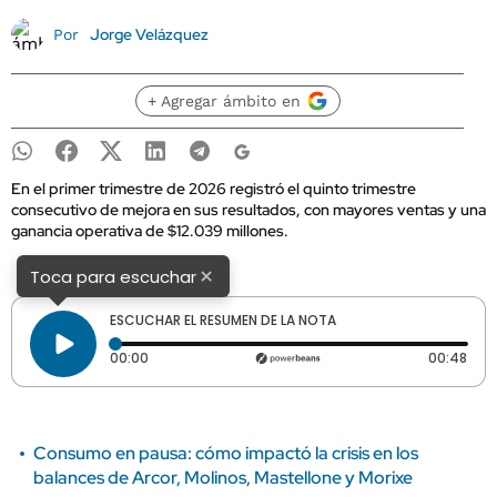
Jorge Velázquez
Por
+ Agregar ámbito en
En el primer trimestre de 2026 registró el quinto trimestre
consecutivo de mejora en sus resultados, con mayores ventas y una
ganancia operativa de $12.039 millones.
×
Toca para escuchar
ESCUCHAR EL RESUMEN DE LA NOTA
Tiempo transcurrido: 0 segundos
Dura
00:00
00:48
Consumo en pausa: cómo impactó la crisis en los
balances de Arcor, Molinos, Mastellone y Morixe