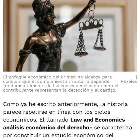
El enfoque económico del crimen no alcanza para
concluir que el cumplimiento tributario depende
Pexeles
fundamentalmente de las consecuencias que para el
contribuyente representan la detección y el castigo.
Como ya he escrito anteriormente, la historia
parece repetirse en línea con los ciclos
económicos. El llamado
Law and Economics
-
análisis económico del derecho-
se caracteriza
por constituir un estudio económico del