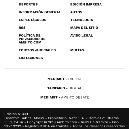
DEPORTES
EDICIÓN IMPRESA
INFORMACIÓN GENERAL
AUTOS
ESPECTÁCULOS
TECNOLOGÍA
RSS
MAPA DEL SITIO
POLÍTICA DE
AVISO LEGAL
PRIVACIDAD DE
ÁMBITO.COM
EDICTOS JUDICIALES
MULTAS
LICITACIONES
MEDIAKIT
DIGITAL
TARIFARIO
DIGITAL
MEDIAKIT
AMBITO DEBATE
Edición N9413
Director: Gabriel Morini - Propietario: Nefir S.A. - Domicilio: Olleros
3551, CABA - Copyright © 2019 Ambito.com - RNPI En trámite - Issn
1852 9232 - Registro DNDA en trámite - Todos los derechos reservados