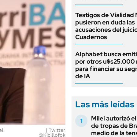
Testigos de Vialidad 
pusieron en duda las
acusaciones del juici
Cuadernos
Alphabet busca emit
por otros u$s25.000 
para financiar su se
de IA
Las más leídas
Milei autorizó e
de tropas de Bra
el
Twitter
medio de la ten
@Kicillofok