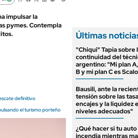
ANUARIO 2025
LIFESTYLE
EDICIÓN IMPRESA
AUTOS
a impulsar la
 las pymes. Contempla
Últimas noticia
itos.
"Chiqui" Tapia sobre 
continuidad del técn
argentino: "Mi plan A,
B y mi plan C es Scalo
Bausili, ante la recien
tensión sobre las tas
scate definitivo
encajes y la liquidez 
pulsando el turismo porteño
niveles adecuados"
¿Qué hacer si tu auto
incendia mientras ma