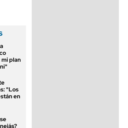
viernes de 10 a 18
s
la
ico
 mi plan
ni"
te
as: "Los
están en
 se
nejás?