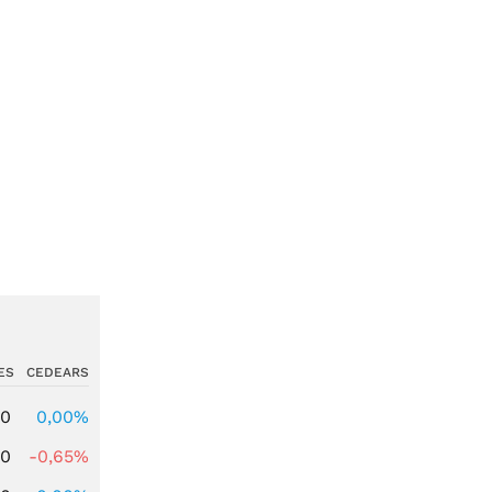
ES
CEDEARS
00
0,00%
00
-0,65%