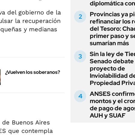
diplomática con
va del gobierno de la
Provincias ya p
lsar la recuperación
refinanciar los 
del Tesoro: Chac
pequeñas y medianas
primer paso y s
sumarían más
Sin la ley de Tie
Senado debate 
proyecto de
¿Vuelven los soberanos?
Inviolabilidad de
Propiedad Priv
ANSES confirmó
montos y el cr
de pago de ago
AUH y SUAF
a de Buenos Aires
MES que contempla