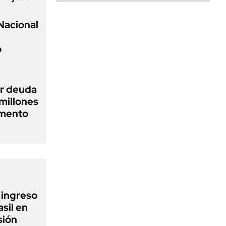
Nacional
o
ir deuda
millones
gmento
l ingreso
sil en
sión