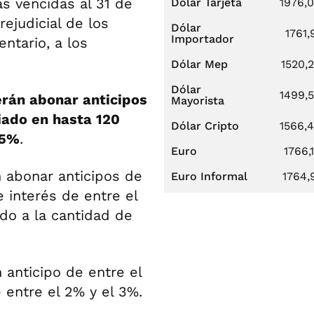
s vencidas al 31 de
Dólar Tarjeta
1976,
rejudicial de los
Dólar
1761,
Importador
ntario, a los
Dólar Mep
1520,
Dólar
1499,
rán abonar anticipos
Mayorista
ciado en hasta 120
Dólar Cripto
1566,
75%
.
Euro
1766,
 abonar anticipos de
Euro Informal
1764,
e interés de entre el
do a la cantidad de
anticipo de entre el
 entre el 2% y el 3%.