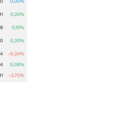
00
0,00%
91
0,20%
28
0,10%
50
0,20%
44
-0,24%
14
0,08%
91
-3,70%