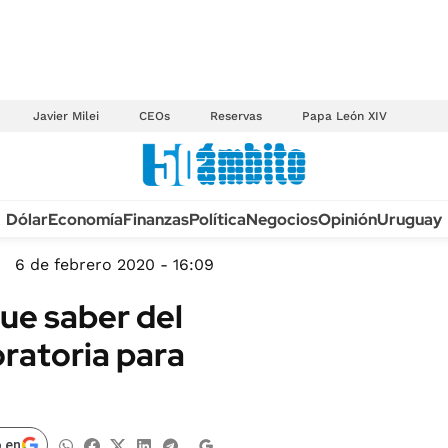
Javier Milei
CEOs
Reservas
Papa León XIV
Anuario autos 2026
Dólar
Economía
Finanzas
Política
Negocios
Opinión
Uruguay
TECNOLOGÍA
NOVEDADES FISCA
MÉXICO
6 de febrero 2020 - 16:09
EDICTOS JUDICIAL
OPINIÓN
que saber del
MULTAS
MUNDO
oratoria para
LICITACIONES
INFORMACIÓN GENERAL
CUADROS TARIFAR
ESPECTÁCULOS
RECALL
DEPORTES
 en