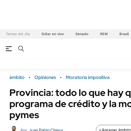
Temas del día
Dólar en vivo
Senado
REM
Brasil
NEGOCIOS
ÚLTIMAS NOTICIAS
Especiales Ámbito
ECONOMÍA
ámbito
Opiniones
Moratoria impositiva
Real Estate
Banco de Datos
Provincia: todo lo que hay 
Sustentabilidad
Campo
programa de crédito y la m
Seguros
FINANZAS
ENERGY REPORT
pymes
Dólar
POLÍTICA
Mercados
Juan Pablo Chiesa
Por
+
Agregar ámbito
Nacional