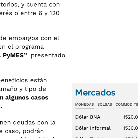
itorios, y cuenta con
erés o entre 6 y 120
 de embargos con el
en el programa
A PyMES”
, presentado
beneficios están
amaño y tipo de
Mercados
en algunos casos
.
MONEDAS
BOLSAS
COMMODITI
Dólar BNA
1520,
enen deudas con la
Dólar Informal
1530,
e caso, podrán