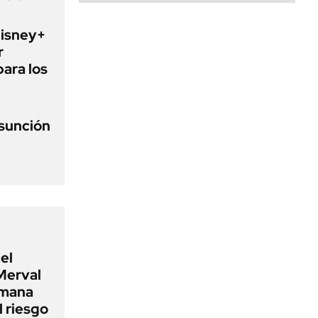
Disney+
r
para los
asunción
el
Merval
emana
 riesgo