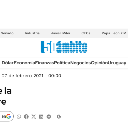
Senado
Industria
Javier Milei
CEOs
Papa León XIV
Anuario autos 2026
Dólar
Economía
Finanzas
Política
Negocios
Opinión
Uruguay
TECNOLOGÍA
NOVEDADES FISCA
MÉXICO
27 de febrero 2021 - 00:00
EDICTOS JUDICIAL
OPINIÓN
 la
MULTAS
MUNDO
ve
LICITACIONES
INFORMACIÓN GENERAL
CUADROS TARIFAR
ESPECTÁCULOS
 en
RECALL
DEPORTES