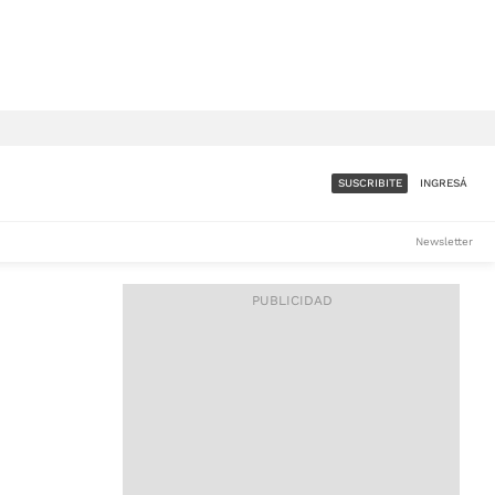
SUSCRIBITE
INGRESÁ
SUMATE A LA COMUNIDAD
Newsletter
DE ÁMBITO
LES
ACCESO FULL - $1.800/MES
ES
CORPORATIVO - CONSULTAR
Si tenés dudas comunicate
con nosotros a
IOS
suscripciones@ambito.com.ar
Llamanos al (54) 11 4556-
9147/48 o
al (54) 11 4449-3256 de lunes a