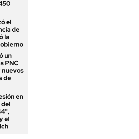
 450
zó el
ncia de
ó la
Gobierno
ó un
as PNC
: nuevos
s de
esión en
 del
44",
y el
ich