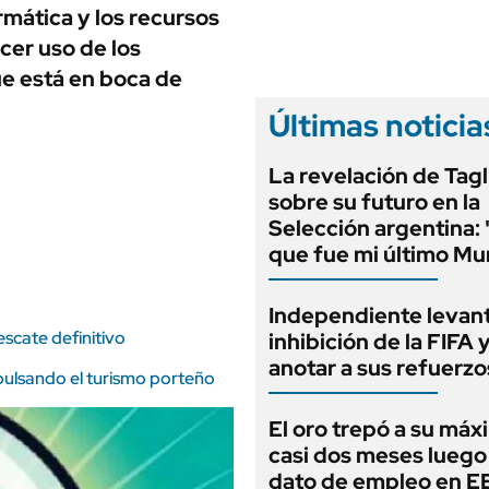
ANUARIO 2025
rmática y los recursos
LIFESTYLE
EDICIÓN IMPRESA
cer uso de los
AUTOS
ue está en boca de
Últimas noticia
La revelación de Tagl
sobre su futuro en la
Selección argentina:
que fue mi último Mu
Independiente levant
scate definitivo
inhibición de la FIFA 
anotar a sus refuerzo
pulsando el turismo porteño
El oro trepó a su máx
casi dos meses luego
dato de empleo en 