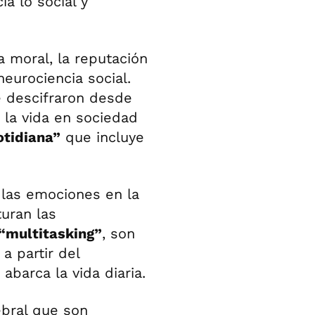
a lo social y
 moral, la reputación
neurociencia social.
 descifraron desde
a la vida en sociedad
otidiana”
que incluye
e las emociones en la
uran las
“multitasking”
, son
a partir del
abarca la vida diaria.
bral que son