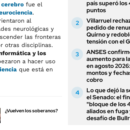
país superó los
l
cerebro
fue el
puntos
eurociencia
.
Villarruel recha
rientaron al
pedido de renu
ades neurológicas y
Quirno y redobl
ascender las fronteras
tensión con el 
 otras disciplinas.
ANSES confirm
nformática y los
aumento para l
pezaron a hacer uso
en agosto 2026
iencia
que está en
montos y fecha
cobro
Lo que dejó la s
el Senado: el fin
"bloque de los 
aliados en fuga 
¿Vuelven los soberanos?
desafío de Bullr