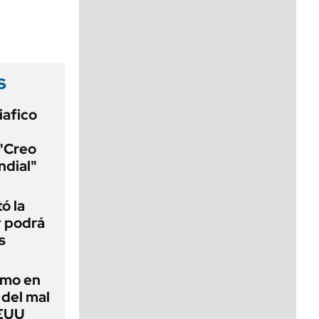
viernes de 10 a 18
s
iafico
 "Creo
ndial"
ó la
y podrá
s
imo en
 del mal
EEUU