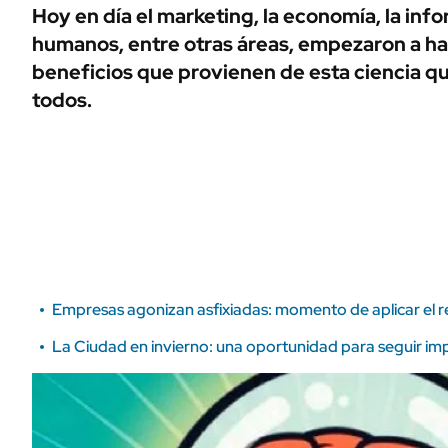
ÁMBITO DEBATE
Hoy en día el marketing, la economía, la info
Municipios
humanos, entre otras áreas, empezaron a ha
MEDIAKIT AMBITO DEBATE
URUGUAY
beneficios que provienen de esta ciencia q
todos.
Empresas agonizan asfixiadas: momento de aplicar el re
La Ciudad en invierno: una oportunidad para seguir im