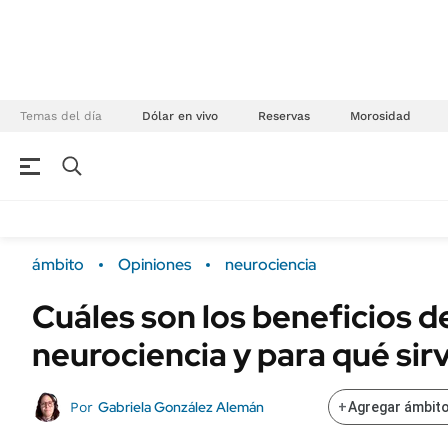
Temas del día
Dólar en vivo
Reservas
Morosidad
NEGOCIOS
ÚLTIMAS NOTICIAS
Especiales Ámbito
ECONOMÍA
ámbito
Opiniones
neurociencia
Real Estate
Banco de Datos
Cuáles son los beneficios de
Sustentabilidad
Campo
neurociencia y para qué sir
Seguros
FINANZAS
ENERGY REPORT
Dólar
Gabriela González Alemán
Por
+
Agregar ámbito
POLÍTICA
Mercados
Nacional