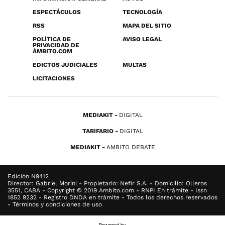
ESPECTÁCULOS
TECNOLOGÍA
RSS
MAPA DEL SITIO
POLÍTICA DE
AVISO LEGAL
PRIVACIDAD DE
ÁMBITO.COM
EDICTOS JUDICIALES
MULTAS
LICITACIONES
MEDIAKIT
DIGITAL
TARIFARIO
DIGITAL
MEDIAKIT
AMBITO DEBATE
Edición N9412
Director: Gabriel Morini - Propietario: Nefir S.A. - Domicilio: Olleros
3551, CABA - Copyright © 2019 Ambito.com - RNPI En trámite - Issn
1852 9232 - Registro DNDA en trámite - Todos los derechos reservados
- Términos y condiciones de uso